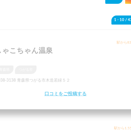
1 - 10
/ 
駅から83
しゃこちゃん温泉
青森県
つがる市
038-3138 青森県つがる市木造若緑５２
口コミをご投稿する
駅から1.5