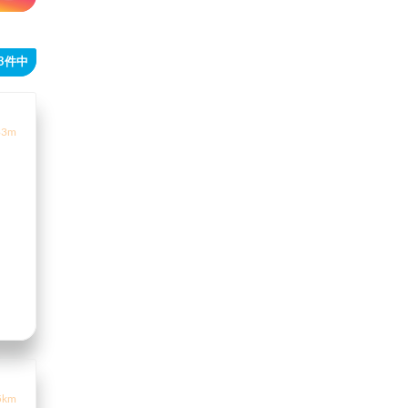
43件中
3m
5km