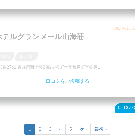
駅から13.5
ホテルグランメール山海荘
青森県
鯵ヶ沢町
038-2761 青森県西津軽郡鯵ヶ沢町大字舞戸町字鳴戸1
口コミをご投稿する
1 - 10
/ 
1
2
3
4
5
次 ›
最後 »