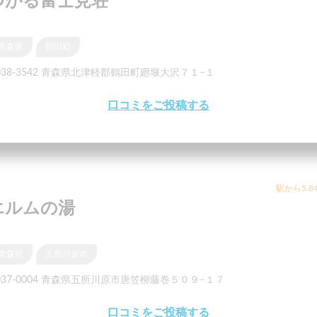
つがる富士見荘
青森県
鶴田町
038-3542 青森県北津軽郡鶴田町廻堰大沢７１−１
口コミをご投稿する
駅から5.8
エルムの湯
青森県
五所川原市
037-0004 青森県五所川原市唐笠柳藤巻５０９−１７
口コミをご投稿する