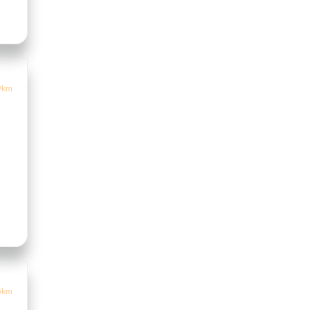
9km
5km