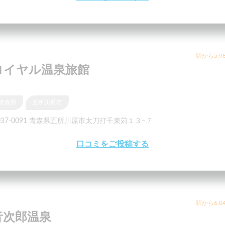
駅から5.9
ロイヤル温泉旅館
青森県
五所川原市
037-0091 青森県五所川原市太刀打千束苅１３−７
口コミをご投稿する
駅から6.0
音次郎温泉