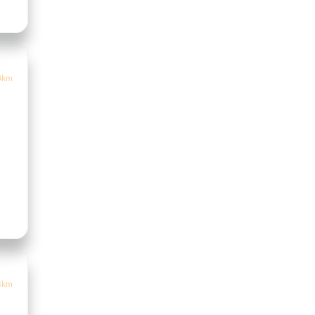
8km
4km