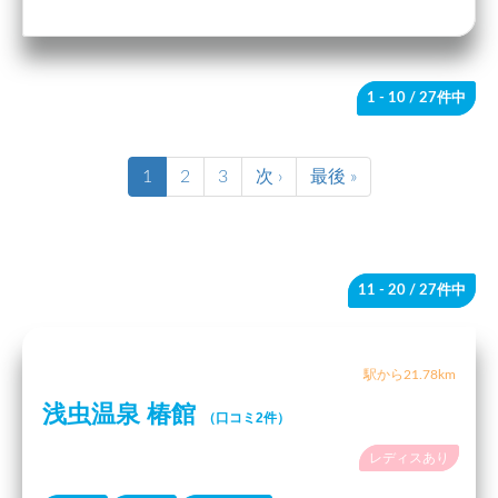
1 - 10
/ 27件中
1
2
3
次 ›
最後 »
11 - 20
/ 27件中
駅から21.78km
浅虫温泉 椿館
（口コミ2件）
レディスあり