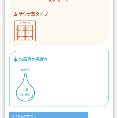
80℃ 〜
サウナ室タイプ
水風呂の温度帯
宿泊料金に準ずる
-