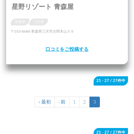
星野リゾート 青森屋
青森県
三沢市
〒033-8688 青森県三沢市古間木山５６
口コミをご投稿する
21 - 27
/ 27件中
« 最初
‹ 前
1
2
3
21 - 27
/ 27件中