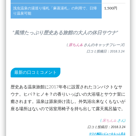
浅虫温泉の湯巡り場札「麻蒸湯札」の利用で、日帰
1,500円
り温泉可能
”風情たっぷり歴史ある旅館の大人の休日サウナ”
(
床ちん♨️
さんのキャッチフレーズ)
口コミ投稿日：2018.3.24
最新の口コミコメント
歴史ある温泉旅館に2017年冬に設置されたコンパクトなサ
ウナ。ヒバ？ヒノキ？の香りいっぱいの大浴場とサウナ室に
癒されます。温泉は源泉掛け流し。外気浴出来なくもないが
座る場所はないので浴室用椅子を持ち出して露天風呂脇で。
(
床ちん♨️
さん)
口コミ投稿日：2018.3.24
サウナ施設レビューをもっと見る