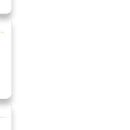
7km
0km