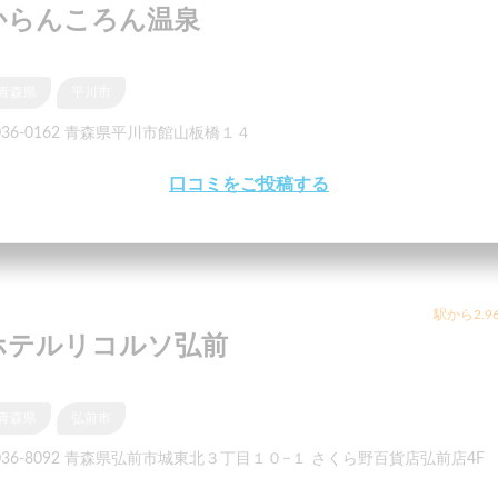
からんころん温泉
青森県
平川市
036-0162 青森県平川市館山板橋１４
口コミをご投稿する
駅から2.9
ホテルリコルソ弘前
青森県
弘前市
036-8092 青森県弘前市城東北３丁目１０−１ さくら野百貨店弘前店4F