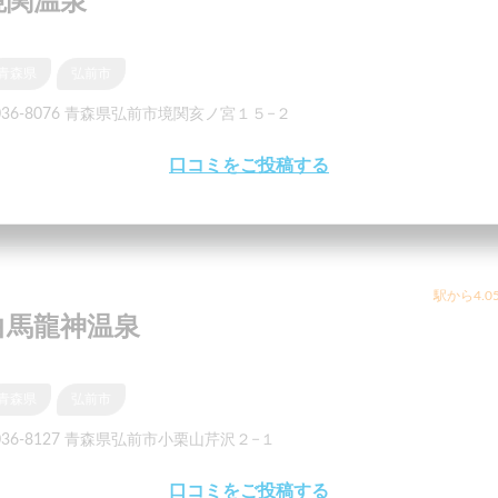
境関温泉
青森県
弘前市
036-8076 青森県弘前市境関亥ノ宮１５−２
口コミをご投稿する
駅から4.0
白馬龍神温泉
青森県
弘前市
036-8127 青森県弘前市小栗山芹沢２−１
口コミをご投稿する