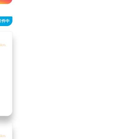
42件中
5km
4km