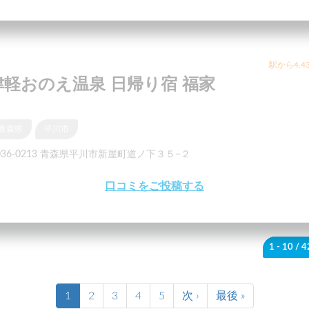
駅から4.4
津軽おのえ温泉 日帰り宿 福家
青森県
平川市
036-0213 青森県平川市新屋町道ノ下３５−２
口コミをご投稿する
1 - 10
/ 
1
2
3
4
5
次 ›
最後 »