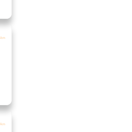
6km
3km