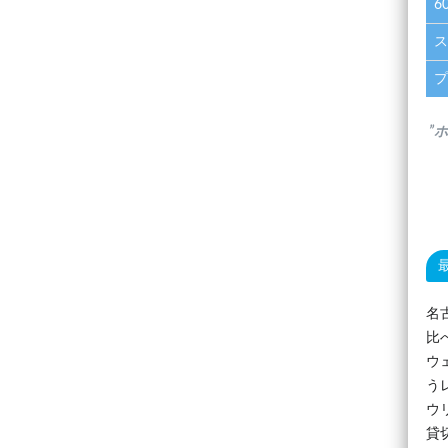
6
ス
プ
”
名
比
ウ
う
ウ
貸