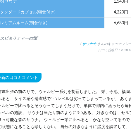
0分サウナ
1,540円
タンダードカプセル(朝食付き)
4,220円
レミアムルーム(朝食付き)
6,680円
ホスピタリティーの塊”
(
サウナ犬
さんのキャッチフレー
口コミ投稿日：2020.10
最新の口コミコメント
古屋出張の前のりで、ウェルビー系列を制覇しました。 栄、今池、福岡
べると、サイズ感や清潔感で1つレベルは劣ってしまっているが、 あく
ェルビーで比べるとそうなってしまうだけで、単体で都内にあったら毎
レベルの施設。 サウナは当たり前のように3つある。 好きなのは、セル
リュ可能な森のサウナ。 ウェルビー栄に比べると、かなり空いてるので
切状態になることも珍しくない。 自分の好きなように湿度を調節して、