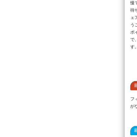
慢
待
ェ
う
ポ
で
す
フ
が