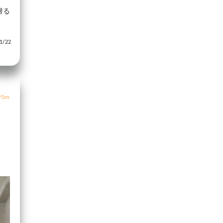
潜る
/22
5m