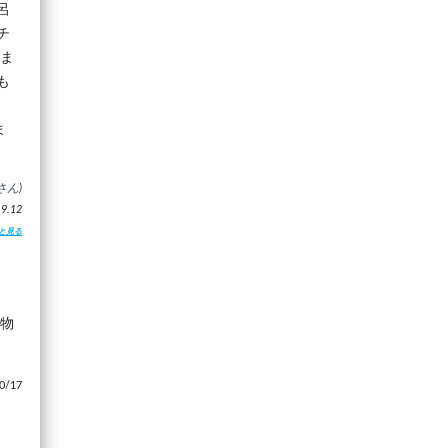
呂
チ
しま
も
ま
さん)
.12
と見る
な物
/17