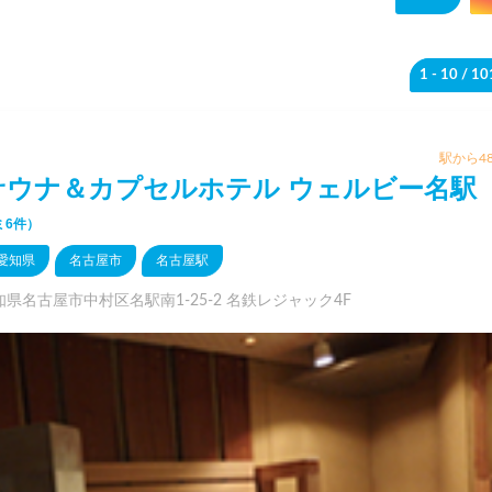
1 - 10
/ 1
駅から48
サウナ＆カプセルホテル ウェルビー名駅
ミ6件）
愛知県
名古屋市
名古屋駅
知県名古屋市中村区名駅南1-25-2 名鉄レジャック4F