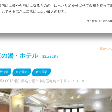
温的には栄や今池には譲るものの、ゆったり足を伸ばせて余裕を持って
ともできる広さは二店にはない最大の魅力。
口コミ投稿日：2018/01
駅から49
炭の湯・ホテル
（口コミ1件）
愛知県
名古屋市
名古屋駅
453-0013 愛知県名古屋市中村区亀島２丁目２−１１−８