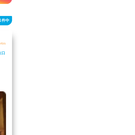
01件中
4m
（口