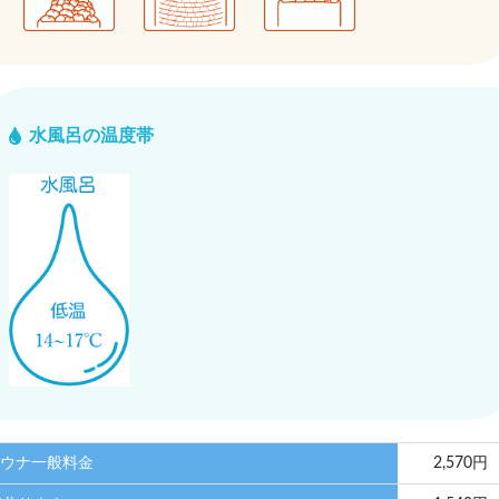
水風呂の温度帯
ウナ一般料金
2,570円