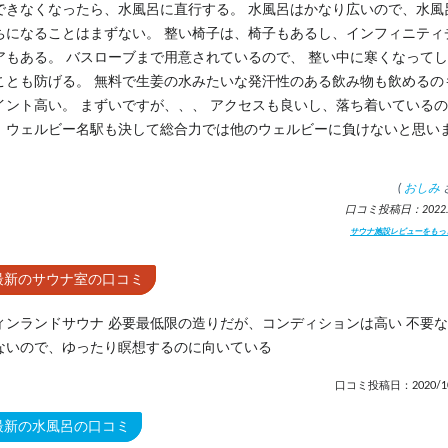
できなくなったら、水風呂に直行する。 水風呂はかなり広いので、水風
ちになることはまずない。 整い椅子は、椅子もあるし、インフィニティ
アもある。 バスローブまで用意されているので、 整い中に寒くなって
ことも防げる。 無料で生姜の水みたいな発汗性のある飲み物も飲めるの
イント高い。 まずいですが、、、 アクセスも良いし、落ち着いているの
、ウェルビー名駅も決して総合力では他のウェルビーに負けないと思い
。
(
おしみ
口コミ投稿日：2022.9
サウナ施設レビューをもっ
最新のサウナ室の口コミ
ィンランドサウナ 必要最低限の造りだが、コンディションは高い 不要
ないので、ゆったり瞑想するのに向いている
口コミ投稿日：2020/10
最新の水風呂の口コミ