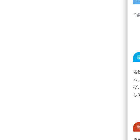
”
名
ム
び
し