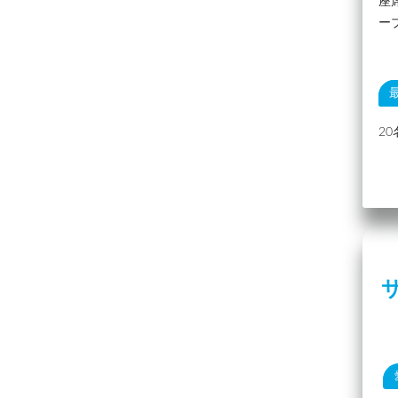
座
ー
2