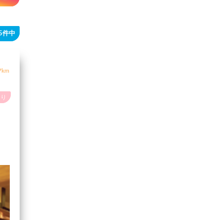
55件中
7km
あり