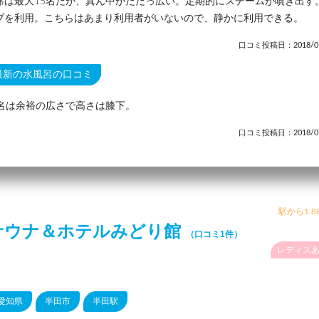
席は最大15名だが、真ん中がだだっ広い。定期的にスチームが噴き出す
ブを利用。こちらはあまり利用者がいないので、静かに利用できる。
口コミ投稿日：2018/07
最新の水風呂の口コミ
0名は余裕の広さで高さは膝下。
口コミ投稿日：2018/07
駅から1.8
サウナ＆ホテルみどり館
（口コミ1件）
レディス
愛知県
半田市
半田駅