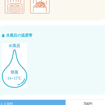
水風呂の温度帯
人入泉料
700円