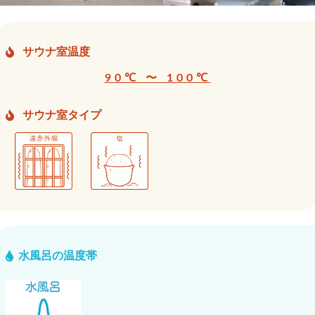
サウナ室温度
90℃ 〜 100℃
サウナ室タイプ
水風呂の温度帯