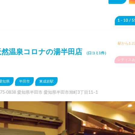
1 - 10
/ 
駅から1.2
天然温泉コロナの湯半田店
（口コミ1件）
レディス
愛知県
半田市
東成岩駅
75-0838 愛知県半田市 愛知県半田市旭町3丁目11−1