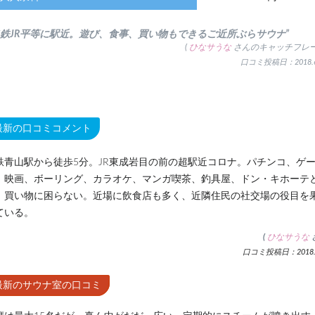
名鉄JR平等に駅近。遊び、食事、買い物もできるご近所ぶらサウナ”
(
ひなサうな
さんのキャッチフレー
口コミ投稿日：2018.6
最新の口コミコメント
鉄青山駅から徒歩5分。JR東成岩目の前の超駅近コロナ。パチンコ、ゲ
、映画、ボーリング、カラオケ、マンガ喫茶、釣具屋、ドン・キホーテ
、買い物に困らない。近場に飲食店も多く、近隣住民の社交場の役目を
ている。
(
ひなサうな
口コミ投稿日：2018.6
最新のサウナ室の口コミ