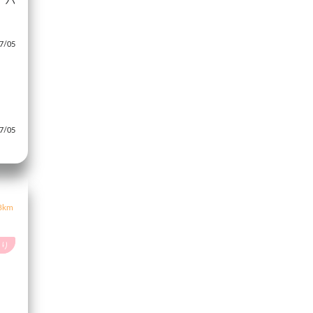
。ハ
/05
/05
8km
あり