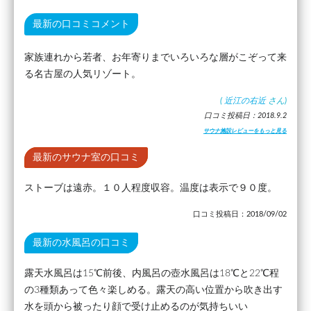
最新の口コミコメント
家族連れから若者、お年寄りまでいろいろな層がこぞって来
る名古屋の人気リゾート。
(
近江の右近
さん)
口コミ投稿日：2018.9.2
サウナ施設レビューをもっと見る
最新のサウナ室の口コミ
ストーブは遠赤。１０人程度収容。温度は表示で９０度。
口コミ投稿日：2018/09/02
最新の水風呂の口コミ
露天水風呂は15℃前後、内風呂の壺水風呂は18℃と22℃程
の3種類あって色々楽しめる。露天の高い位置から吹き出す
水を頭から被ったり顔で受け止めるのが気持ちいい