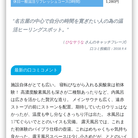
休日一般温活リフレッシュコース(3時間)
1,280円
”名古屋の中心で自分の時間を寛ぎたい人の為の温
活ヒーリングスポット。”
(
ひなサうな
さんのキャッチフレーズ)
口コミ投稿日：2018.9.4
最新の口コミコメント
施設自体がとても広い。 寝転びながら入れる炭酸泉は初体
験！ 高濃度酸素風呂も深さが二種類あったりなど、内風呂
は広さを活かした贅沢な造り。 メインサウナも広く、遠赤
ストーブの前にストーンを配置。期待していたロウリュはな
かったが、温度も申し分なくきっちり汗は出た。 水風呂は
17℃ぐらいでととのいイスも完備。 露天風呂では、これま
た初体験のバイブラ仕様の壺湯。これはめちゃくちゃ気持ち
良かった。露天風呂スペースは少し小さめだが、ととのいイ