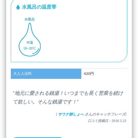
水風呂の温度帯
大人入浴料
420円
”地元に愛される銭湯！いつまでも長く営業を続け
て欲しい。そんな銭湯です！”
(
サウナ師しょへ
さんのキャッチフレーズ)
口コミ投稿日：2018.3.22