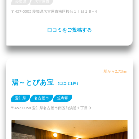
愛知県
名古屋市
〒457-0005 愛知県名古屋市南区桜台１丁目１９−４
口コミをご投稿する
駅から2.75km
湯～とぴあ宝
（口コミ1件）
愛知県
名古屋市
笠寺駅
〒457-0058 愛知県名古屋市南区前浜通１丁目９