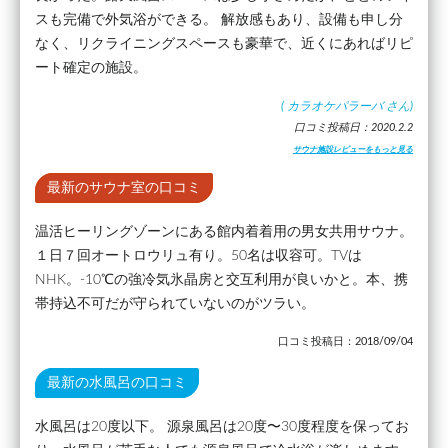
スも完備で外気浴ができる。 解放感もあり、設備も申し分
なく、リクライニングスペースも豪華で、近くにあればリピ
ート確定の施設。
(
カラオケパラーバ
さん)
口コミ投稿日：2020.2.2
サウナ施設レビューをもっと見る
最新のサウナ室の口コミ
温活ヒーリングゾーンにある館内着着用の男女共用サウナ。
１日７回オートロウリュ有り。50名は収容可。TVは
NHK。-10℃の強冷気氷晶房と交互利用が良いかと。本、携
帯持込不可だが守られていないのがツラい。
口コミ投稿日：2018/09/04
最新の水風呂の口コミ
水風呂は20度以下。 源泉風呂は20度〜30度程度を保ってお