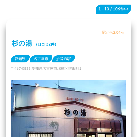
1 - 10
/ 106件中
駅から2.04km
杉の湯
（口コミ2件）
愛知県
名古屋市
妙音通駅
〒467-0833 愛知県名古屋市瑞穂区鍵田町1