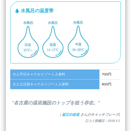
水風呂の温度帯
大人平日キャナルリゾート入泉料
700円
大人土日祝キャナルリゾート入泉料
800円
”名古屋の温浴施設のトップを狙う存在。”
(
近江の右近
さんのキャッチフレーズ)
口コミ投稿日：2018.9.2