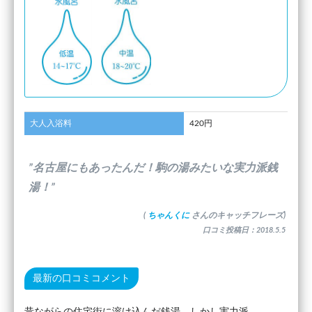
大人入浴料
420円
”名古屋にもあったんだ！駒の湯みたいな実力派銭
湯！”
(
ちゃんくに
さんのキャッチフレーズ)
口コミ投稿日：2018.5.5
最新の口コミコメント