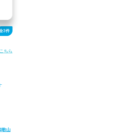
全3件
こちら
す
和歌山