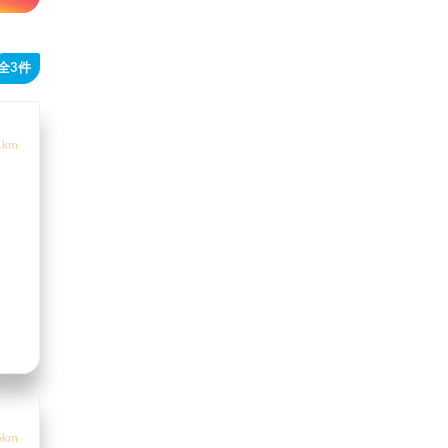
全3件
1km
5km