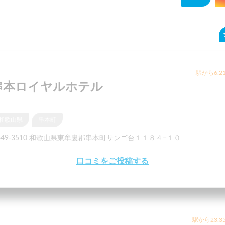
駅から6.2
串本ロイヤルホテル
和歌山県
串本町
649-3510 和歌山県東牟婁郡串本町サンゴ台１１８４−１０
口コミをご投稿する
駅から23.3