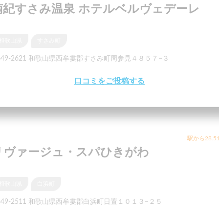
南紀すさみ温泉 ホテルベルヴェデーレ
和歌山県
すさみ町
649-2621 和歌山県西牟婁郡すさみ町周参見４８５７−３
口コミをご投稿する
駅から28.5
リヴァージュ・スパひきがわ
和歌山県
白浜町
649-2511 和歌山県西牟婁郡白浜町日置１０１３−２５