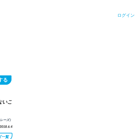
ログイン
する
ないこ
レーズ）
18.6.4
ズ一覧