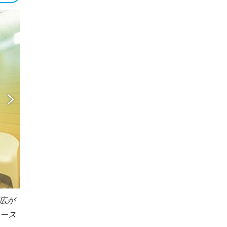
広が
ペース