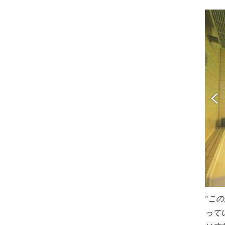
この
って