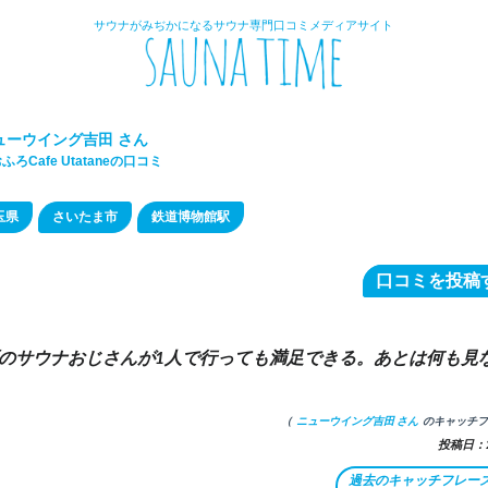
サウナがみぢかになるサウナ専門口コミメディアサイト
ューウイング吉田 さん
ふろcafe Utataneの口コミ
玉県
さいたま市
鉄道博物館駅
口コミを投稿
のサウナおじさんが1人で行っても満足できる。あとは何も見
（
ニューウイング吉田 さん
のキャッチフ
投稿日：20
過去のキャッチフレー