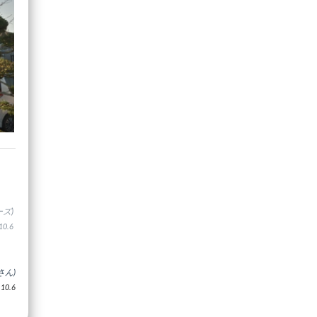
ズ)
0.6
さん)
0.6