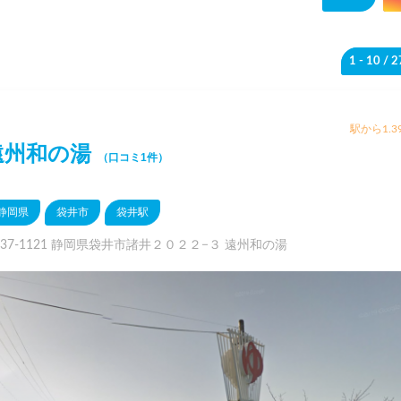
1 - 10
/ 
駅から1.3
遠州和の湯
（口コミ1件）
静岡県
袋井市
袋井駅
437-1121 静岡県袋井市諸井２０２２−３ 遠州和の湯