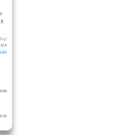
ク
てま
さん)
2.4
と見る
/04
/31