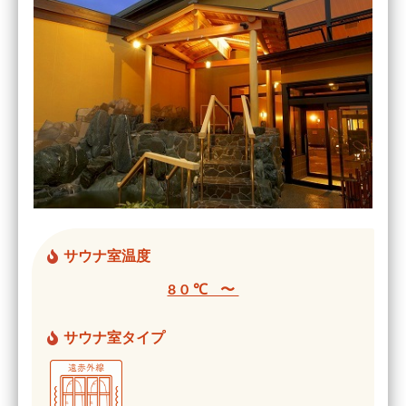
サウナ室温度
80℃ 〜
サウナ室タイプ