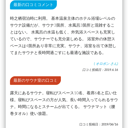
最新の口コミコメント
時之栖宿泊時に利用。 基本温泉主体のホテル浴場レベルの
サウナ設備だが、サウナ3箇所、水風呂3箇所と混雑するこ
とはない。 水風呂の水温も低く、外気浴スペースも充実し
ているので、サウナーでも充分楽しめる。 浴室外の休憩ス
ペースは4箇所あり非常に充実。サウナ、浴室を出て休憩し
てまたサウナと長時間過ごすにも最適な施設である。
(
オロポン
さん)
口コミ投稿日：2019.6.16
最新のサウナ室の口コミ
露天にあるサウナ。寝転びスペース10名、着席6名と広い仕
様。寝転びスペースの方が人気、長い時間入ってられるサウ
ナ。時間になるとスチームが出てくる。 サウナマット（腰
巻タオル）使い放題。
口コミ投稿日：2019/06/16