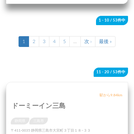
1 - 10
/ 53件中
1
2
3
4
5
…
次 ›
最後 »
11 - 20
/ 53件中
駅から9.84km
ドーミーイン三島
静岡県
三島市
〒411-0035 静岡県三島市大宮町３丁目１８−３３