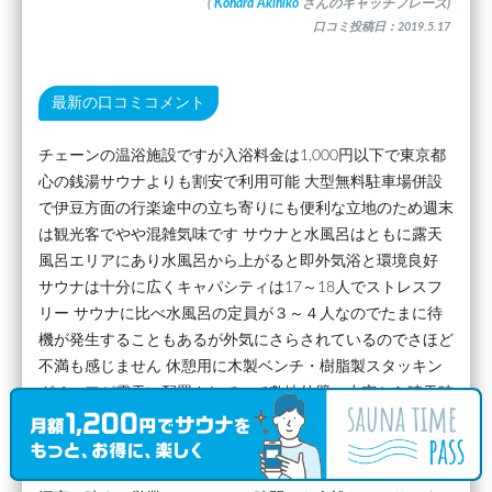
(
Kohara Akihiko
さんのキャッチフレーズ)
口コミ投稿日：2019.5.17
最新の口コミコメント
チェーンの温浴施設ですが入浴料金は1,000円以下で東京都
心の銭湯サウナよりも割安で利用可能 大型無料駐車場併設
で伊豆方面の行楽途中の立ち寄りにも便利な立地のため週末
は観光客でやや混雑気味です サウナと水風呂はともに露天
風呂エリアにあり水風呂から上がると即外気浴と環境良好
サウナは十分に広くキャパシティは17～18人でストレスフ
リー サウナに比べ水風呂の定員が３～４人なのでたまに待
機が発生することもあるが外気にさらされているのでさほど
不満も感じません 休憩用に木製ベンチ・樹脂製スタッキン
グチェアが露天に配置されていて敷地外壁の小窓から晴天時
には富士山が裾野まで見える場所もあり富士見のととのい効
果が得られるかもしれません また寝そべり湯では外気浴+半
身浴+岩盤浴を同時に味わうことができリラックス効果絶大