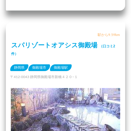
駅から9.59km
スパリゾートオアシス御殿場
（口コミ2
件）
静岡県
御殿場市
御殿場駅
〒412-0043 静岡県御殿場市新橋４２０−１