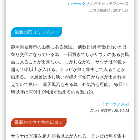
(
ヤーカツ
さんのキャッチフレーズ)
口コミ投稿日：2019.5.23
最新の口コミコメント
静岡県裾野市の山奥にある施設。 偶数日(男)奇数日(女)と日
替り交代になっている為、一日置きでしかサウナのあるお風
呂に入ることが出来ない。 しかしながら、サウナは90度を
超え10名以上が入れる。テレビが無く集中して入ることが
出来る。 水風呂は少し狭いが絶えず蛇口から水が出され冷
えていて良い。 露天風呂も有る為、外気浴も可能。 毎日17
時以降は500円で利用が出来るのも魅力的。
(
ヤーカツ
さん)
口コミ投稿日：2019.5.23
最新のサウナ室の口コミ
サウナは90度を超え10名以上が入れる。テレビは無く集中