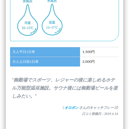
大人平日1日券
1,500円
大人土日祝1日券
2,000円
”御殿場でスポーツ、レジャーの後に楽しめるホテ
ル万能型温浴施設。サウナ後には御殿場ビールを楽
しみたい。”
(
オロポン
さんのキャッチフレーズ)
口コミ投稿日：2019.6.16