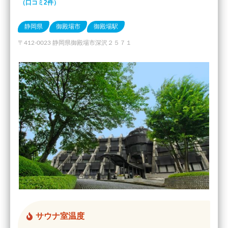
（口コミ2件）
静岡県
御殿場市
御殿場駅
〒412-0023 静岡県御殿場市深沢２５７１
サウナ室温度