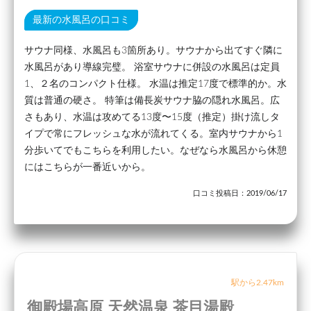
最新の水風呂の口コミ
サウナ同様、水風呂も3箇所あり。サウナから出てすぐ隣に
水風呂があり導線完璧。 浴室サウナに併設の水風呂は定員
1、２名のコンパクト仕様。 水温は推定17度で標準的か。水
質は普通の硬さ。 特筆は備長炭サウナ脇の隠れ水風呂。広
さもあり、水温は攻めてる13度〜15度（推定）掛け流しタ
イプで常にフレッシュな水が流れてくる。室内サウナから1
分歩いてでもこちらを利用したい。なぜなら水風呂から休憩
にはこちらが一番近いから。
口コミ投稿日：2019/06/17
駅から2.47km
御殿場高原 天然温泉 茶目湯殿