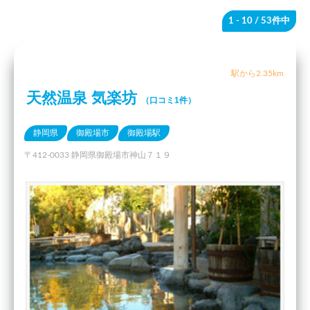
1 - 10
/ 53件中
駅から2.35km
天然温泉 気楽坊
（口コミ1件）
静岡県
御殿場市
御殿場駅
〒412-0033 静岡県御殿場市神山７１９