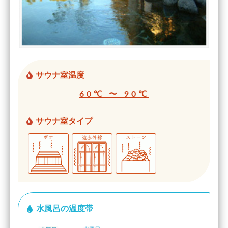
サウナ室温度
60℃ 〜 90℃
サウナ室タイプ
水風呂の温度帯