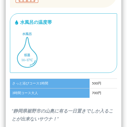
水風呂の温度帯
さっと浴びコース1時間
500円
3時間コース大人
700円
”静岡県裾野市の山奥に有る一日置きでしか入るこ
とが出来ないサウナ！”