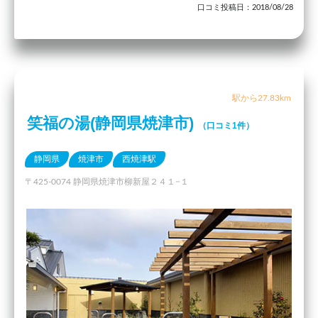
口コミ投稿日：2018/08/28
駅から27.83km
笑福の湯(静岡県焼津市)
（口コミ1件）
静岡県
焼津市
西焼津駅
〒425-0074 静岡県焼津市柳新屋２４１−１