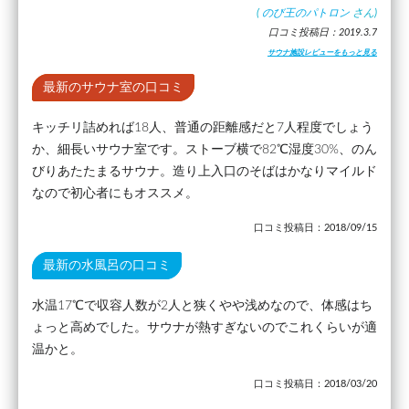
(
のび王のパトロン
さん)
口コミ投稿日：2019.3.7
サウナ施設レビューをもっと見る
最新のサウナ室の口コミ
キッチリ詰めれば18人、普通の距離感だと7人程度でしょう
か、細長いサウナ室です。ストーブ横で82℃湿度30%、のん
びりあたたまるサウナ。造り上入口のそばはかなりマイルド
なので初心者にもオススメ。
口コミ投稿日：2018/09/15
最新の水風呂の口コミ
水温17℃で収容人数が2人と狭くやや浅めなので、体感はち
ょっと高めでした。サウナが熱すぎないのでこれくらいが適
温かと。
口コミ投稿日：2018/03/20