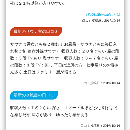
夜は２１時以降が入りやすい。
(
INOK1BombaYe
さん)
口コミ投稿日：2019.10.14
最新のサウナ室の口コミ
サウナは男女とも各２種あり お風呂・サウナともに毎日入
れ替え制 遠赤外線サウナ） 収容人数：２０名ぐらい 席の段
数：３段 TV:あり 塩サウナ） 収容人数：３～７名ぐらい 席
の段数：１段 TV：無し 平日は近所の方・仕事帰りのお客さ
ん多く 土日はファミリー層が増える
口コミ投稿日：2019/10/14
最新の水風呂の口コミ
収容人数：７名ぐらい 深さ：１メートルほど 少し刺すよう
な感じだが 深さがあり、ゆったり感がある
口コミ投稿日：2019/10/14