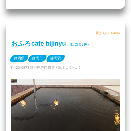
駅から26.04km
おふろcafe bijinyu
（口コミ3件）
静岡県
静岡市
静岡駅
〒420-0873 静岡県静岡市葵区籠上１５−１５