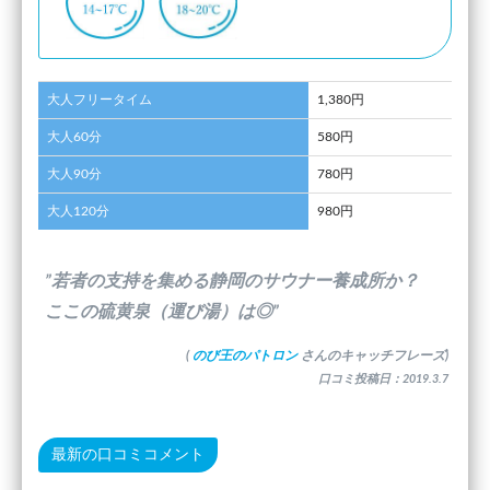
大人フリータイム
1,380円
大人60分
580円
大人90分
780円
大人120分
980円
”若者の支持を集める静岡のサウナー養成所か？
ここの硫黄泉（運び湯）は◎”
(
のび王のパトロン
さんのキャッチフレーズ)
口コミ投稿日：2019.3.7
最新の口コミコメント