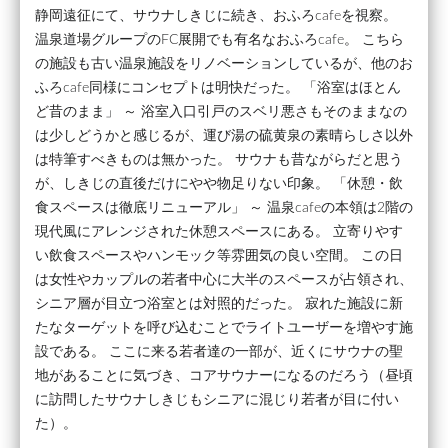
静岡遠征にて、サウナしきじに続き、おふろcafeを視察。
温泉道場グループのFC展開でも有名なおふろcafe。 こちら
の施設も古い温泉施設をリノベーションしているが、他のお
ふろcafe同様にコンセプトは明快だった。 「浴室はほとん
ど昔のまま」 ～ 浴室入口引戸のスベリ悪さもそのままなの
は少しどうかと感じるが、運び湯の硫黄泉の素晴らしさ以外
は特筆すべきものは無かった。 サウナも昔ながらだと思う
が、しきじの直後だけにやや物足りない印象。 「休憩・飲
食スペースは徹底リニューアル」 ～ 温泉cafeの本領は2階の
現代風にアレンジされた休憩スペースにある。 立寄りやす
い飲食スペースやハンモック等雰囲気の良い空間。 この日
は女性やカップルの若者中心に大半のスペースが占領され、
シニア層が目立つ浴室とは対照的だった。 寂れた施設に新
たなターゲットを呼び込むことでライトユーザーを増やす施
設である。 ここに来る若者達の一部が、近くにサウナの聖
地があることに気づき、コアサウナーになるのだろう（昼頃
に訪問したサウナしきじもシニアに混じり若者が目に付い
た）。