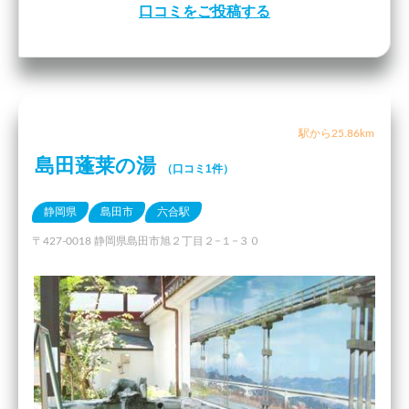
口コミをご投稿する
駅から25.86km
島田蓬莱の湯
（口コミ1件）
静岡県
島田市
六合駅
〒427-0018 静岡県島田市旭２丁目２−１−３０