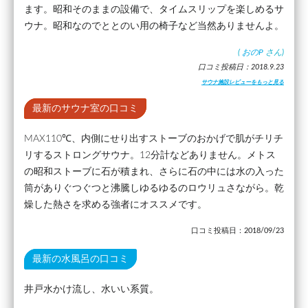
ます。昭和そのままの設備で、タイムスリップを楽しめるサ
ウナ。昭和なのでととのい用の椅子など当然ありませんよ。
(
おのP
さん)
口コミ投稿日：2018.9.23
サウナ施設レビューをもっと見る
最新のサウナ室の口コミ
MAX110℃、内側にせり出すストーブのおかげで肌がチリチ
リするストロングサウナ。12分計などありません。メトス
の昭和ストーブに石が積まれ、さらに石の中には水の入った
筒がありぐつぐつと沸騰しゆるゆるのロウリュさながら。乾
燥した熱さを求める強者にオススメです。
口コミ投稿日：2018/09/23
最新の水風呂の口コミ
井戸水かけ流し、水いい系質。