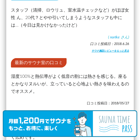
スタッフ（清掃、ロウリュ、室水温チェックなど）がほぼ女
性 ん、20代？とやや引いてしまうようなスタッフも中に
は…（今日は見かけなかったけど）
(
norIke
さん)
口コミ投稿日：2018.6.26
サウナ施設レビューをもっと見る
最新のサウナ室の口コミ
湿度100%と熱伝導がよく低音の割には熱さを感じる。座る
とかなりヌルいが、立っていると心地よい熱さを味わえるの
でオススメ。
口コミ投稿日：2018/05/27
最新の水風呂の口コミ
露天水風呂のため、外気に応じて温度が下がります。割と深
く広めです。