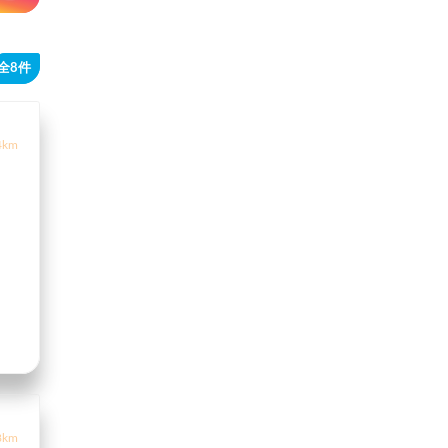
全8件
4km
8km