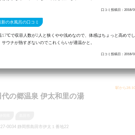
口コミ投稿日：2018/09
最新の水風呂の口コミ
温17℃で収容人数が2人と狭くやや浅めなので、体感はちょっと高めで
。サウナが熱すぎないのでこれくらいが適温かと。
口コミ投稿日：2018/03
駅から28.1
田代の郷温泉 伊太和里の湯
静岡県
島田市
427-0034 静岡県島田市伊太１番地22