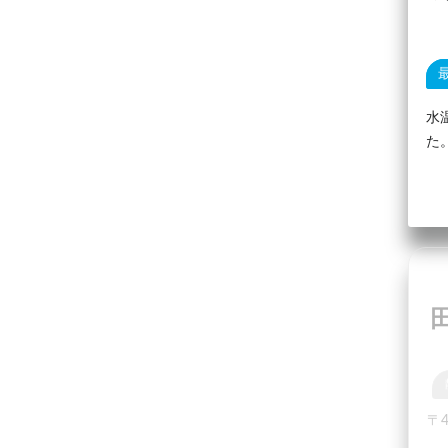
水
た
〒