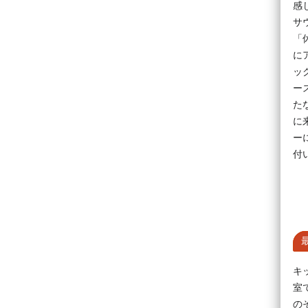
感
サ
「
に
ッ
ー
た
に
ー
付
キ
室
の