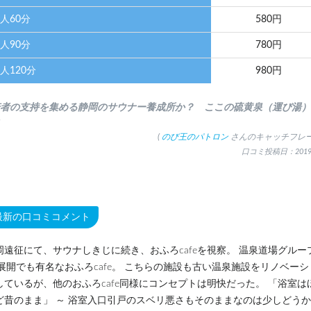
人60分
580円
人90分
780円
人120分
980円
若者の支持を集める静岡のサウナー養成所か？ ここの硫黄泉（運び湯
(
のび王のパトロン
さんのキャッチフレー
口コミ投稿日：2019.
最新の口コミコメント
岡遠征にて、サウナしきじに続き、おふろcafeを視察。 温泉道場グルー
C展開でも有名なおふろcafe。 こちらの施設も古い温泉施設をリノベーシ
しているが、他のおふろcafe同様にコンセプトは明快だった。 「浴室は
ど昔のまま」 ～ 浴室入口引戸のスベリ悪さもそのままなのは少しどう