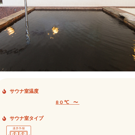
サウナ室温度
80℃ 〜
サウナ室タイプ