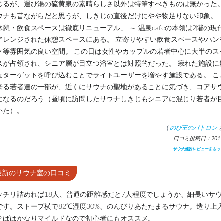
じるが、運び湯の硫黄泉の素晴らしさ以外は特筆すべきものは無かった
ウナも昔ながらだと思うが、しきじの直後だけにやや物足りない印象。
休憩・飲食スペースは徹底リニューアル」 ～ 温泉cafeの本領は2階の現
アレンジされた休憩スペースにある。 立寄りやすい飲食スペースやハン
ク等雰囲気の良い空間。 この日は女性やカップルの若者中心に大半のス
スが占領され、シニア層が目立つ浴室とは対照的だった。 寂れた施設に
なターゲットを呼び込むことでライトユーザーを増やす施設である。 こ
来る若者達の一部が、近くにサウナの聖地があることに気づき、コアサ
になるのだろう（昼頃に訪問したサウナしきじもシニアに混じり若者が
いた）。
(
のび王のパトロン
口コミ投稿日：2019.
サウナ施設レビューをもっ
最新のサウナ室の口コミ
ッチリ詰めれば18人、普通の距離感だと7人程度でしょうか、細長いサ
です。ストーブ横で82℃湿度30%、のんびりあたたまるサウナ。造り上
そばはかなりマイルドなので初心者にもオススメ。