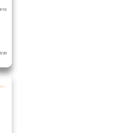
/15
し
/20
0km