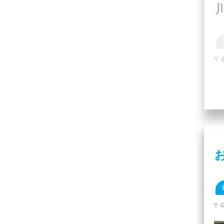
〒
お
〒