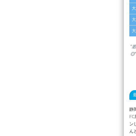
大
大
大
”
◎”
静
F
ン
ん