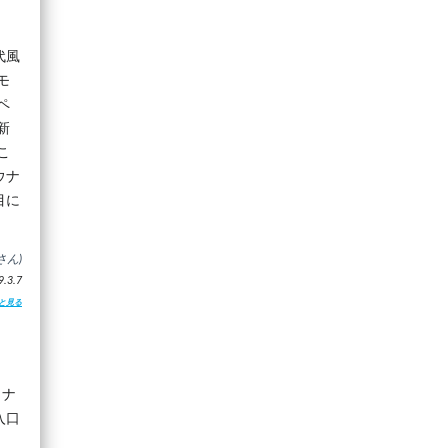
。
代風
モ
ペ
新
こ
ウナ
目に
さん)
3.7
と見る
ウナ
入口