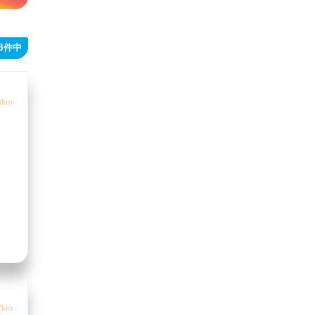
48件中
3km
7km