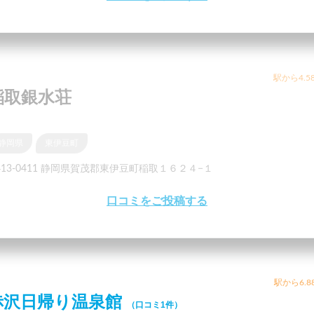
駅から4.5
稲取銀水荘
静岡県
東伊豆町
413-0411 静岡県賀茂郡東伊豆町稲取１６２４−１
口コミをご投稿する
駅から6.8
赤沢日帰り温泉館
（口コミ1件）