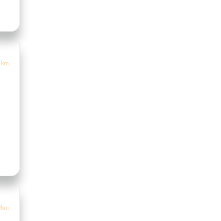
1km
2km