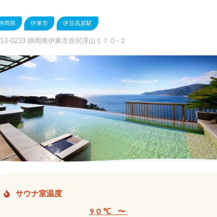
静岡県
伊東市
伊豆高原駅
413-0233 静岡県伊東市赤沢浮山１７０−２
サウナ室温度
90℃ 〜