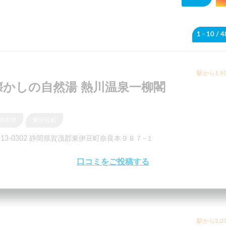
1 - 10
/ 
駅から1.9
懐かしの自然湯 熱川温泉一柳閣
静岡県
東伊豆町
413-0302 静岡県賀茂郡東伊豆町奈良本９８７−１
口コミをご投稿する
駅から2.0