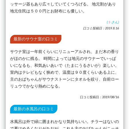
ッサージ器もあり広々していてくつろげる。 地元割があり
地元住民は５００円とお財布にも優しい。
(
S
さん)
口コミ投稿日：2019.8.16
最新のサウナ室の口コミ
サウナ室は一年前くらいにリニューアルされ、まだ木の香り
がほのかに残る。 時間によっては地元のサウナーでいっぱ
いになるも、和気あいあいで（たまにうるさいが）楽しい。
室内はテレビもなく狭めで、温度は９０度くらいある上に、
主のおばちゃんがサウナストーンにタオルを絞り、自前ロー
リュウでかなり熱めになる。
口コミ投稿日：2019/08/16
最新の水風呂の口コミ
水風呂は外で緑に囲まれかなり気持ちいい。チラーはないの
で夏はぬるくなりがちだが、これも主のおばちゃんがこっそ