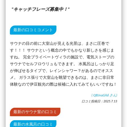
キャッチフレーズ募集中！
最新の口コミコメント
サウナの目の前に大室山が見える光景は、まさに圧巻で
す！！！ サウナという概念の中でもかなり新しさを感じま
すね。 完全プライベートヴィラの施設で、電気ストーブの
サウナでセルフロウリュもできます。 水風呂はしっかり足
が伸ばせるタイプで、レインシャワー？があるのでオスス
メ。 ガラス張りで大室山を眺望できるのは、まさに非日常
体験なので伊豆観光の際は候補に入れてみてもいいですね！
(
QBJvuGXd
さん)
口コミ投稿日：2025.7.13
最新のサウナ室の口コミ
最新の水風呂の口コミ