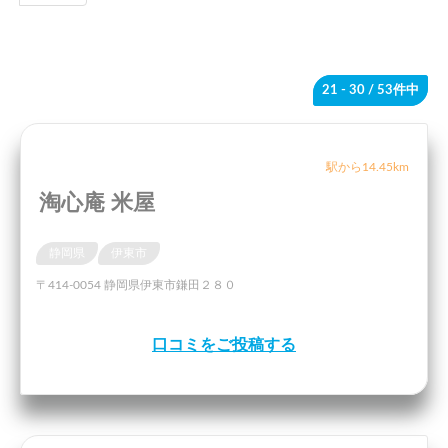
21 - 30
/ 53件中
駅から14.45km
淘心庵 米屋
静岡県
伊東市
〒414-0054 静岡県伊東市鎌田２８０
口コミをご投稿する