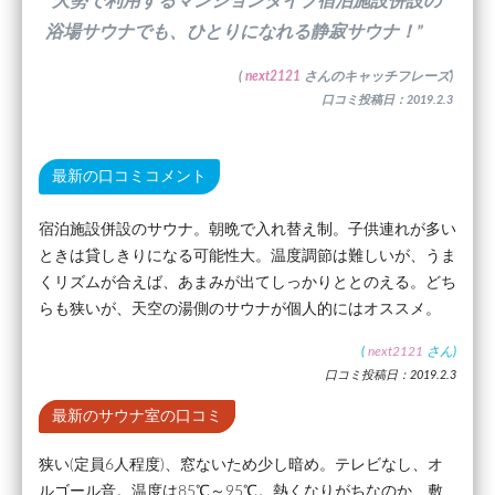
”大勢で利用するマンションタイプ宿泊施設併設の
浴場サウナでも、ひとりになれる静寂サウナ！”
(
next2121
さんのキャッチフレーズ)
口コミ投稿日：2019.2.3
最新の口コミコメント
宿泊施設併設のサウナ。朝晩で入れ替え制。子供連れが多い
ときは貸しきりになる可能性大。温度調節は難しいが、うま
くリズムが合えば、あまみが出てしっかりととのえる。どち
らも狭いが、天空の湯側のサウナが個人的にはオススメ。
(
next2121
さん)
口コミ投稿日：2019.2.3
最新のサウナ室の口コミ
狭い(定員6人程度)、窓ないため少し暗め。テレビなし、オ
ルゴール音。温度は85℃～95℃。熱くなりがちなのか、敷