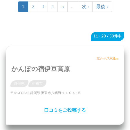
1
2
3
4
5
…
次 ›
最後 »
11 - 20
/ 53件中
駅から7.93km
かんぽの宿伊豆高原
静岡県
伊東市
〒413-0232 静岡県伊東市八幡野１１０４−５
口コミをご投稿する