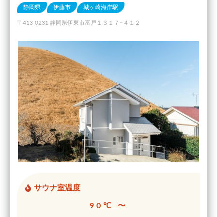
静岡県
伊藤市
城ヶ崎海岸駅
〒413-0231 静岡県伊東市富戸１３１７−４１２
サウナ室温度
90℃ 〜