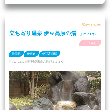
駅から6.41km
立ち寄り温泉 伊豆高原の湯
（口コミ1件）
レディスあり
静岡県
伊東市
伊豆高原駅
〒413-0232 静岡県伊東市八幡野１１８０