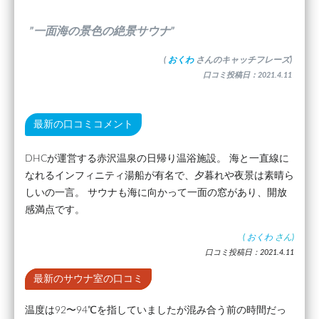
”一面海の景色の絶景サウナ”
(
おくわ
さんのキャッチフレーズ)
口コミ投稿日：2021.4.11
最新の口コミコメント
DHCが運営する赤沢温泉の日帰り温浴施設。 海と一直線に
なれるインフィニティ湯船が有名で、夕暮れや夜景は素晴ら
しいの一言。 サウナも海に向かって一面の窓があり、開放
感満点です。
(
おくわ
さん)
口コミ投稿日：2021.4.11
最新のサウナ室の口コミ
温度は92〜94℃を指していましたが混み合う前の時間だっ