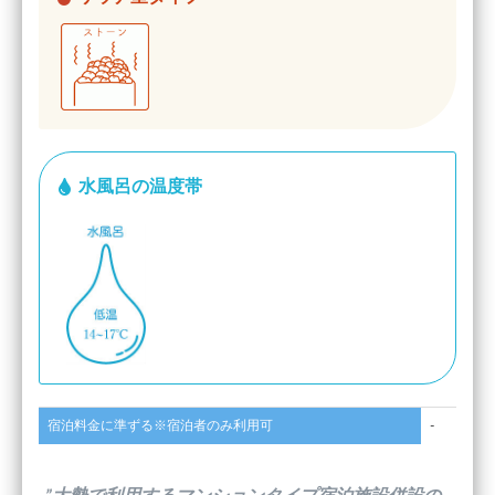
水風呂の温度帯
宿泊料金に準ずる※宿泊者のみ利用可
-