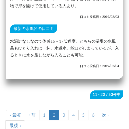
物で扉を開けて使用している人あり。
口コミ投稿日：2019/02/03
最新の水風呂の口コミ
水温計なしなので体感16～17℃程度。どちらの浴場の水風
呂もひとり入れば一杯。水道水。蛇口がしまっているが、入
るときに水を足しながら入ることも可能。
口コミ投稿日：2019/02/04
11 - 20
/ 53件中
« 最初
‹ 前
1
2
3
4
5
6
次 ›
最後 »