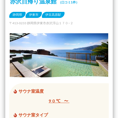
赤沢日帰り温泉館
（口コミ1件）
静岡県
伊東市
伊豆高原駅
〒413-0233 静岡県伊東市赤沢浮山１７０−２
サウナ室温度
90℃ 〜
サウナ室タイプ