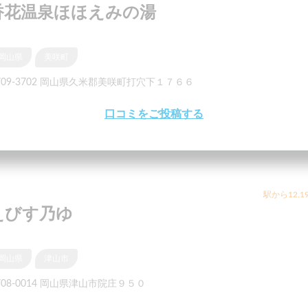
香花温泉ほほえみの湯
岡山県
美咲町
709-3702 岡山県久米郡美咲町打穴下１７６６
口コミをご投稿する
駅から12.1
えびす乃ゆ
岡山県
津山市
708-0014 岡山県津山市院庄９５０