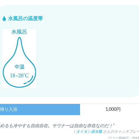
水風呂の温度帯
帰り入浴
1,000円
温めるも冷やすも自由自在。サウナーは自由な存在なのだ！”
(
タイタン潜水艦
さんのキャッチフレー
口コミ投稿日：2019.