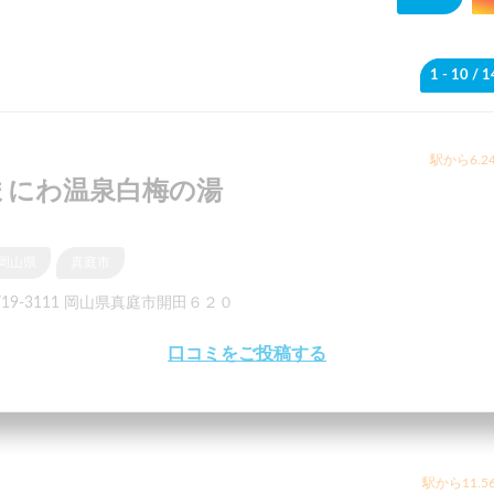
1 - 10
/ 
駅から6.2
まにわ温泉白梅の湯
岡山県
真庭市
719-3111 岡山県真庭市開田６２０
口コミをご投稿する
駅から11.5