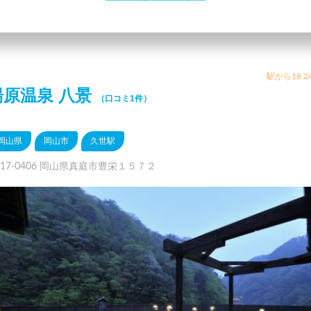
駅から18.2
湯原温泉 八景
（口コミ1件）
岡山県
岡山市
久世駅
717-0406 岡山県真庭市豊栄１５７２