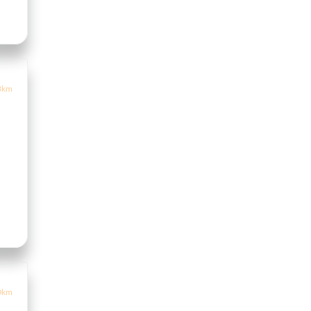
3km
0km