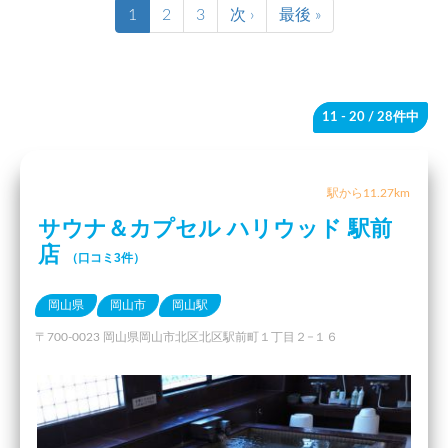
1
2
3
次 ›
最後 »
11 - 20
/ 28件中
駅から11.27km
サウナ＆カプセル ハリウッド 駅前
店
（口コミ3件）
岡山県
岡山市
岡山駅
〒700-0023 岡山県岡山市北区北区駅前町１丁目２−１６