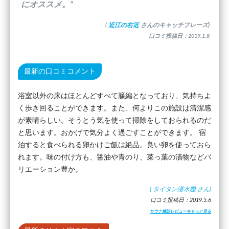
にオススメ。”
(
近江の右近
さんのキャッチフレーズ)
口コミ投稿日：2019.1.8
最新の口コミコメント
浴室以外の床はほとんどすべて籘編となっており、気持ちよ
く歩き回ることができます。また、何よりこの施設は清潔感
が素晴らしい。そうとう気を使って掃除をしておられるのだ
と思います。おかげで気分よく過ごすことができます。 宿
泊すると食べられる卵かけご飯は絶品。良い卵を使っておら
れます。味の付け方も、醤油や青のり、菜っ葉の漬物などバ
リエーション豊か。
(
タイタン潜水艦
さん)
口コミ投稿日：2019.5.6
サウナ施設レビューをもっと見る