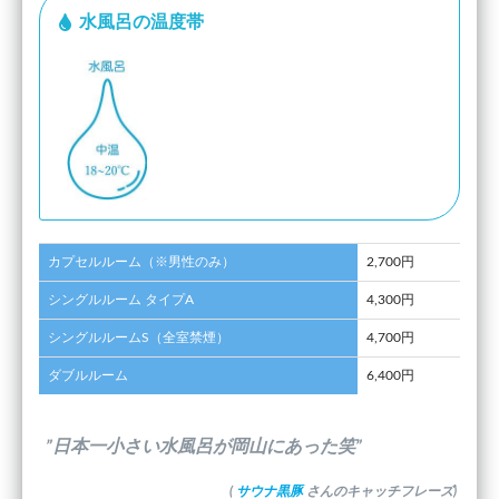
水風呂の温度帯
カプセルルーム（※男性のみ）
2,700円
シングルルーム タイプA
4,300円
シングルルームS（全室禁煙）
4,700円
ダブルルーム
6,400円
”日本一小さい水風呂が岡山にあった笑”
(
サウナ黒豚
さんのキャッチフレーズ)