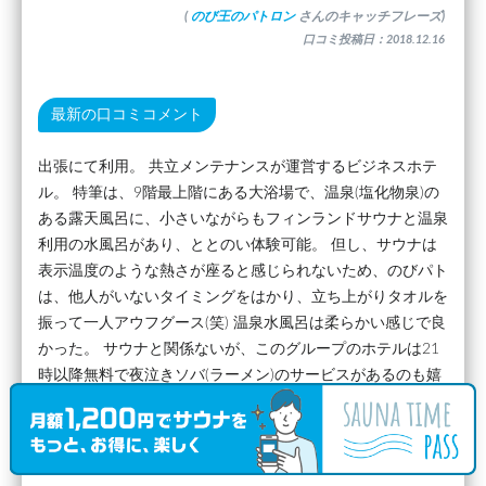
(
のび王のパトロン
さんのキャッチフレーズ)
口コミ投稿日：2018.12.16
最新の口コミコメント
出張にて利用。 共立メンテナンスが運営するビジネスホテ
ル。 特筆は、9階最上階にある大浴場で、温泉(塩化物泉)の
ある露天風呂に、小さいながらもフィンランドサウナと温泉
利用の水風呂があり、ととのい体験可能。 但し、サウナは
表示温度のような熱さが座ると感じられないため、のびパト
は、他人がいないタイミングをはかり、立ち上がりタオルを
振って一人アウフグース(笑) 温泉水風呂は柔らかい感じで良
かった。 サウナと関係ないが、このグループのホテルは21
時以降無料で夜泣きソバ(ラーメン)のサービスがあるのも嬉
しい。
(
のび王のパトロン
さん)
口コミ投稿日：2018.12.16