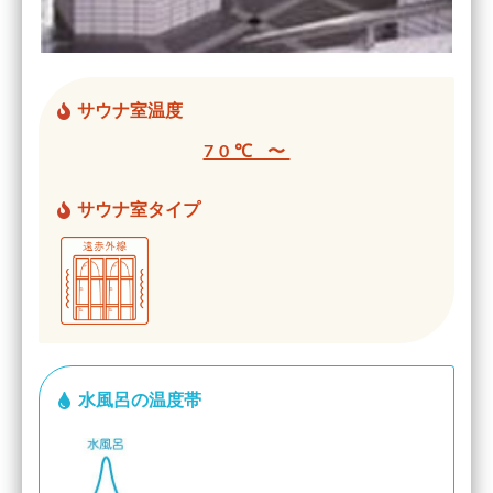
サウナ室温度
70℃ 〜
サウナ室タイプ
水風呂の温度帯