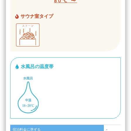
80℃ 〜
サウナ室タイプ
水風呂の温度帯
宿泊料金に準ずる
-