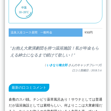
温泉入浴コース昼間 一般料金
950円
”お抱え大衆演劇団を持つ温浴施設！私が年金もら
える紳士になるまで続けて欲しい！”
(
いきなり梅太郎
さんのキャッチフレーズ)
口コミ投稿日：2018.5.6
最新の口コミコメント
倉敷のスパ銭。チンピリ薬草風呂あり！サウナとしては普通
だが温浴施設としては素晴らしい。何よりここは大衆劇場だ