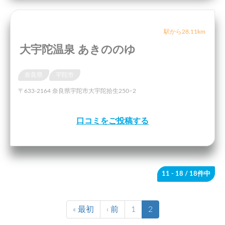
駅から28.11km
大宇陀温泉 あきののゆ
奈良県
宇陀市
〒633-2164 奈良県宇陀市大宇陀拾生250−2
口コミをご投稿する
11 - 18
/ 18件中
« 最初
‹ 前
1
2