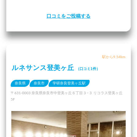
口コミをご投稿する
駅から9.54km
ルネサンス登美ヶ丘
（口コミ1件）
奈良県
奈良市
学研奈良登美ヶ丘駅
〒631-0003 奈良県奈良市中登美ヶ丘６丁目３−３ リコラス登美ヶ丘
5F