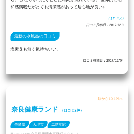
ら。 かなりゆったりとした時間が流れている。 全体的に昭
和感満載だがとても清潔感があって居心地が良い♪
(
37
さん)
口コミ投稿日：2019.12.3
最新の水風呂の口コミ
塩素臭も無く気持ちいい。
口コミ投稿日：2019/12/04
駅から10.19km
奈良健康ランド
（口コミ2件）
奈良県
天理市
二階堂駅