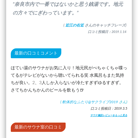
”奈良市内で一番ではないかと思う銭湯です。地元
の方々でにぎわっています。”
(
近江の右近
さんのキャッチフレーズ)
口コミ投稿日：2019.1.14
最新の口コミコメント
ほてい湯のサウナがお気に入り！地元民がぺちゃくちゃ喋っ
てるがテレビがないから聴いてられる笑 水風呂もまた気持
ちが良い。2、3人しか入らないが冷たすぎずゆるすぎず。
さてちかんちかんのビールを飲もう🍺
(
軟体的なふたり@サクライブ2019
さん)
口コミ投稿日：2019.3.5
サウナ施設レビューをもっと見る
最新のサウナ室の口コミ