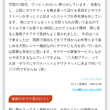
字型の2段式、ヴィヒィタのいい香りがしています。 先客な
し、上段にサウナマットを敷き座って辺りを見回すとサウナ
ストーンがぎっしりと詰まったストーブが存在感を出してい
ます。 傍にロウリュセットと大型うちわが置いてあるので
ラドルで水？お茶？を4杯回しかけてうちわで攪拌、席に戻
ると座面アチアチで気持ちよく蒸されました。 今日は一人
で来ましたが、関西で宿泊もできて子供からお年寄りまで楽
しめる大型レジャー施設なのにサウナにも力を注いでいるの
は貴重な存在だと思います。サウナーが家族サービスしなが
らサ活できるなんていいですよね。「37入館プラン」って
入浴・サウナにサウナハットとサウナマットに水まで付いて
3700円ですからね（笑）
(
とらこな
さん)
口コミ投稿日：2021.6.30
サウナ施設レビューをもっと見る
最新のサウナ室の口コミ
壁に墨が入ってる！無料サウナ、十分なぐらいの熱気があ