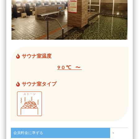
サウナ室温度
90℃ 〜
サウナ室タイプ
会員料金に準ずる
-