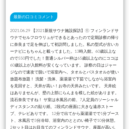
最新の口コミコメント
2021.06.29 【2021新規サウナ施設探訪】⑮ フィンランドサ
ウナでセルフロウリュができるとあったので定期診察の帰り
に奈良まで足を伸ばして初訪問しました。私の型式が古いカ
ーナビにもちゃんと載ってました。13時入館。60歳以上な
ので550円でした！普通シルバー枠は65歳以上なのにココは
60歳以上が入館料が安くなっています。 診察の日はジャー
ジなので速攻で脱いで浴室内へ、タオルとバスタオルが使い
放題布放題！ 洗髪・洗体、薬湯湯で下茹でしながら浴室内
を見回すと、天井が高い！お寺の天井みたいです。 天井絵
はありませんが、壁の上部にらんまを模した絵があります。
流石奈良ですね！ サ室は水風呂の前、7人定員のソーシャル
ディスタンスの貼り紙、2段式の座面に大きな遠赤ストー
ブ、テレビありです。 12分で出てから薬湯湯でで1分ブース
ト、水風呂で3分冷却、浴室内のととのい椅子で10分休憩。
2セット目はお目当てのフィンランドサウナ、座面が高いL