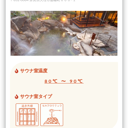
〒632-0084 奈良県天理市嘉幡町６００−１
サウナ室温度
80℃ 〜 90℃
サウナ室タイプ