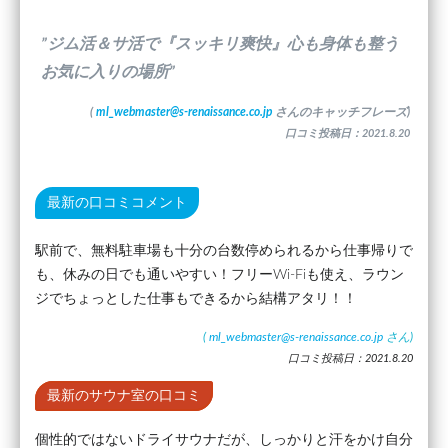
”ジム活＆サ活で『スッキリ爽快』心も身体も整う
お気に入りの場所”
(
ml_webmaster@s-renaissance.co.jp
さんのキャッチフレーズ)
口コミ投稿日：2021.8.20
最新の口コミコメント
駅前で、無料駐車場も十分の台数停められるから仕事帰りで
も、休みの日でも通いやすい！フリーWi-Fiも使え、ラウン
ジでちょっとした仕事もできるから結構アタリ！！
(
ml_webmaster@s-renaissance.co.jp
さん)
口コミ投稿日：2021.8.20
最新のサウナ室の口コミ
個性的ではないドライサウナだが、しっかりと汗をかけ自分