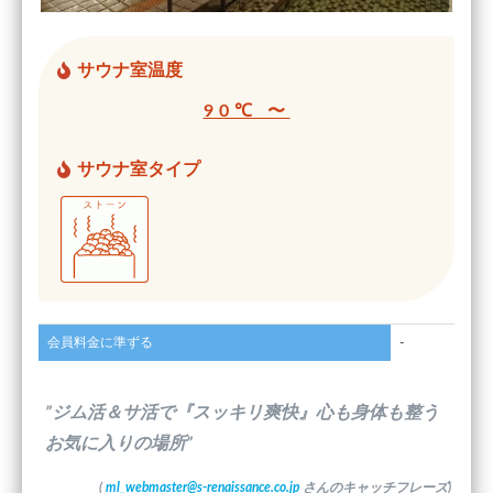
サウナ室温度
90℃ 〜
サウナ室タイプ
会員料金に準ずる
-
”ジム活＆サ活で『スッキリ爽快』心も身体も整う
お気に入りの場所”
(
ml_webmaster@s-renaissance.co.jp
さんのキャッチフレーズ)