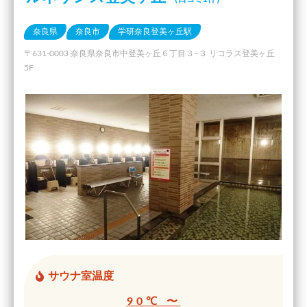
奈良県
奈良市
学研奈良登美ヶ丘駅
〒631-0003 奈良県奈良市中登美ヶ丘６丁目３−３ リコラス登美ヶ丘
5F
サウナ室温度
90℃ 〜