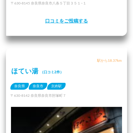
〒630-8145 奈良県奈良市八条５丁目３５１−１
口コミをご投稿する
駅から18.37km
ほてい湯
（口コミ2件）
奈良県
奈良市
京終駅
〒630-8142 奈良県奈良市肘塚町７