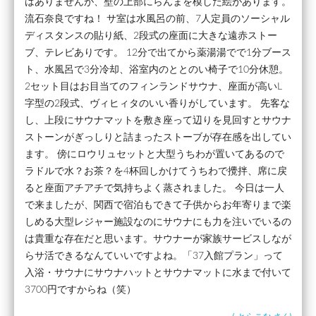
はありませんが、壁の上部にらんまを模した絵があります。
流石奈良ですね！ サ室は水風呂の前、7人定員のソーシャル
ディスタンスの貼り紙、2段式の座面に大きな遠赤ストー
ブ、テレビありです。 12分で出てから薬湯湯でで1分ブース
ト、水風呂で3分冷却、浴室内のととのい椅子で10分休憩。
2セット目はお目当てのフィンランドサウナ、座面が高いL
字型の2段式、ヴィヒィタのいい香りがしています。 先客な
し、上段にサウナマットを敷き座って辺りを見回すとサウナ
ストーンがぎっしりと詰まったストーブが存在感を出してい
ます。 傍にロウリュセットと大型うちわが置いてあるので
ラドルで水？お茶？を4杯回しかけてうちわで攪拌、席に戻
ると座面アチアチで気持ちよく蒸されました。 今日は一人
で来ましたが、関西で宿泊もできて子供からお年寄りまで楽
しめる大型レジャー施設なのにサウナにも力を注いでいるの
は貴重な存在だと思います。サウナーが家族サービスしなが
らサ活できるなんていいですよね。「37入館プラン」って
入浴・サウナにサウナハットとサウナマットに水まで付いて
3700円ですからね（笑）