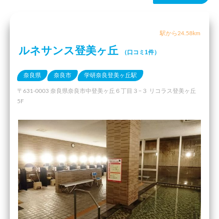
駅から24.58km
ルネサンス登美ヶ丘
（口コミ1件）
奈良県
奈良市
学研奈良登美ヶ丘駅
〒631-0003 奈良県奈良市中登美ヶ丘６丁目３−３ リコラス登美ヶ丘
5F