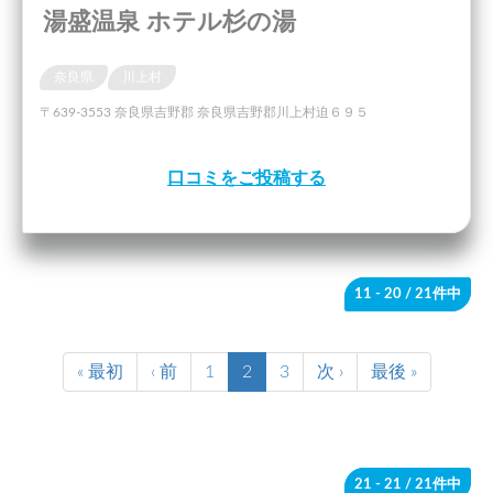
湯盛温泉 ホテル杉の湯
奈良県
川上村
〒639-3553 奈良県吉野郡 奈良県吉野郡川上村迫６９５
口コミをご投稿する
11 - 20
/ 21件中
« 最初
‹ 前
1
2
3
次 ›
最後 »
21 - 21
/ 21件中