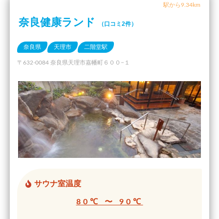
駅から9.34km
奈良健康ランド
（口コミ2件）
奈良県
天理市
二階堂駅
〒632-0084 奈良県天理市嘉幡町６００−１
サウナ室温度
80℃ 〜 90℃