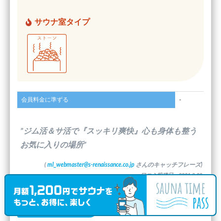
サウナ室タイプ
会員料金に準ずる
-
”ジム活＆サ活で『スッキリ爽快』心も身体も整う
お気に入りの場所”
(
ml_webmaster@s-renaissance.co.jp
さんのキャッチフレーズ)
口コミ投稿日：2021.8.20
最新の口コミコメント