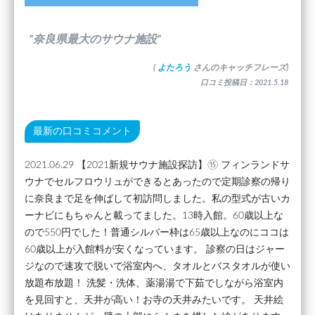
”奈良県最大のサウナ施設”
(
よたろう
さんのキャッチフレーズ)
口コミ投稿日：2021.5.18
最新の口コミコメント
2021.06.29 【2021新規サウナ施設探訪】⑮ フィンランドサ
ウナでセルフロウリュができるとあったので定期診察の帰り
に奈良まで足を伸ばして初訪問しました。私の型式が古いカ
ーナビにもちゃんと載ってました。13時入館。60歳以上な
ので550円でした！普通シルバー枠は65歳以上なのにココは
60歳以上が入館料が安くなっています。 診察の日はジャー
ジなので速攻で脱いで浴室内へ、タオルとバスタオルが使い
放題布放題！ 洗髪・洗体、薬湯湯で下茹でしながら浴室内
を見回すと、天井が高い！お寺の天井みたいです。 天井絵