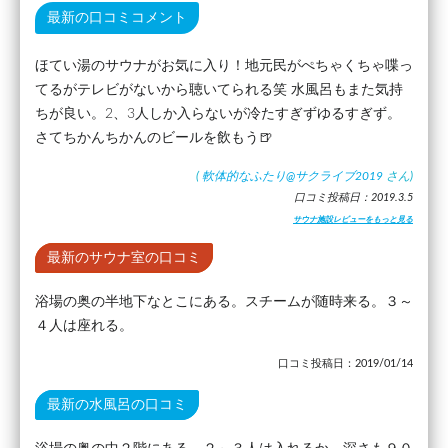
最新の口コミコメント
ほてい湯のサウナがお気に入り！地元民がぺちゃくちゃ喋っ
てるがテレビがないから聴いてられる笑 水風呂もまた気持
ちが良い。2、3人しか入らないが冷たすぎずゆるすぎず。
さてちかんちかんのビールを飲もう🍺
(
軟体的なふたり@サクライブ2019
さん)
口コミ投稿日：2019.3.5
サウナ施設レビューをもっと見る
最新のサウナ室の口コミ
浴場の奥の半地下なとこにある。スチームが随時来る。３～
４人は座れる。
口コミ投稿日：2019/01/14
最新の水風呂の口コミ