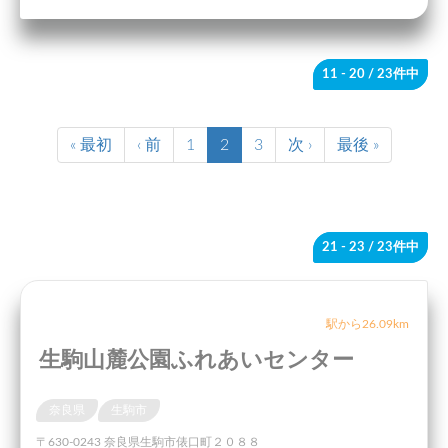
11 - 20
/ 23件中
« 最初
‹ 前
1
2
3
次 ›
最後 »
21 - 23
/ 23件中
駅から26.09km
生駒山麓公園ふれあいセンター
奈良県
生駒市
〒630-0243 奈良県生駒市俵口町２０８８