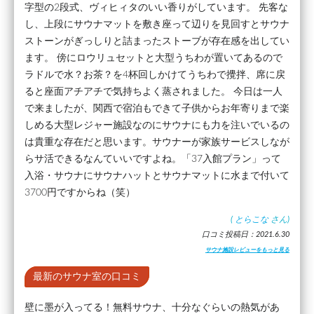
字型の2段式、ヴィヒィタのいい香りがしています。 先客な
し、上段にサウナマットを敷き座って辺りを見回すとサウナ
ストーンがぎっしりと詰まったストーブが存在感を出してい
ます。 傍にロウリュセットと大型うちわが置いてあるので
ラドルで水？お茶？を4杯回しかけてうちわで攪拌、席に戻
ると座面アチアチで気持ちよく蒸されました。 今日は一人
で来ましたが、関西で宿泊もできて子供からお年寄りまで楽
しめる大型レジャー施設なのにサウナにも力を注いでいるの
は貴重な存在だと思います。サウナーが家族サービスしなが
らサ活できるなんていいですよね。「37入館プラン」って
入浴・サウナにサウナハットとサウナマットに水まで付いて
3700円ですからね（笑）
(
とらこな
さん)
口コミ投稿日：2021.6.30
サウナ施設レビューをもっと見る
最新のサウナ室の口コミ
壁に墨が入ってる！無料サウナ、十分なぐらいの熱気があ