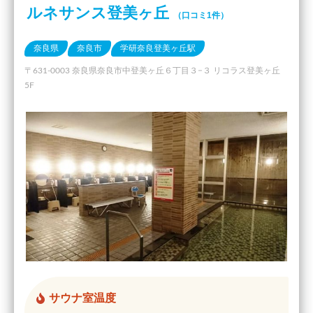
ルネサンス登美ヶ丘
（口コミ1件）
奈良県
奈良市
学研奈良登美ヶ丘駅
〒631-0003 奈良県奈良市中登美ヶ丘６丁目３−３ リコラス登美ヶ丘
5F
サウナ室温度