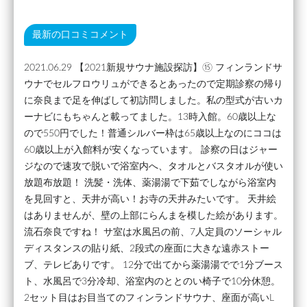
最新の口コミコメント
2021.06.29 【2021新規サウナ施設探訪】⑮ フィンランドサ
ウナでセルフロウリュができるとあったので定期診察の帰り
に奈良まで足を伸ばして初訪問しました。私の型式が古いカ
ーナビにもちゃんと載ってました。13時入館。60歳以上な
ので550円でした！普通シルバー枠は65歳以上なのにココは
60歳以上が入館料が安くなっています。 診察の日はジャー
ジなので速攻で脱いで浴室内へ、タオルとバスタオルが使い
放題布放題！ 洗髪・洗体、薬湯湯で下茹でしながら浴室内
を見回すと、天井が高い！お寺の天井みたいです。 天井絵
はありませんが、壁の上部にらんまを模した絵があります。
流石奈良ですね！ サ室は水風呂の前、7人定員のソーシャル
ディスタンスの貼り紙、2段式の座面に大きな遠赤ストー
ブ、テレビありです。 12分で出てから薬湯湯でで1分ブース
ト、水風呂で3分冷却、浴室内のととのい椅子で10分休憩。
2セット目はお目当てのフィンランドサウナ、座面が高いL