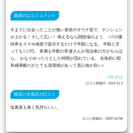
最新の口コミコメント
今までに出会ったことが無い形状のサウナ室で、テンション
が上がる！そして広い！ 例えるなら闘技場のよう。 HPの優
待券をスマホ画面で提示するだけで半額になる。 半額と言
っても920円。 客層も年配の常連さんか宿泊者の方がちらほ
ら。 かなりゆったりとした時間が流れている。 全体的に昭
和感満載だがとても清潔感があって居心地が良い♪
(
37
さん)
口コミ投稿日：2019.12.3
最新の水風呂の口コミ
塩素臭も無く気持ちいい。
口コミ投稿日：2019/12/04