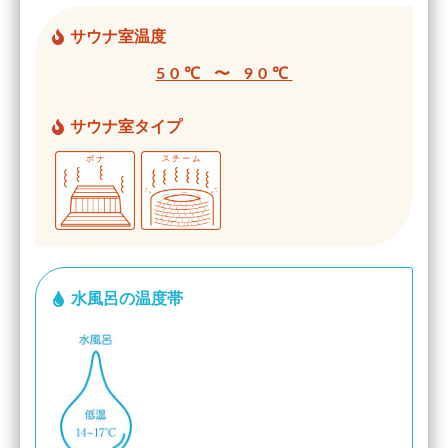
サウナ室温度
50℃ 〜 90℃
サウナ室タイプ
水風呂の温度帯