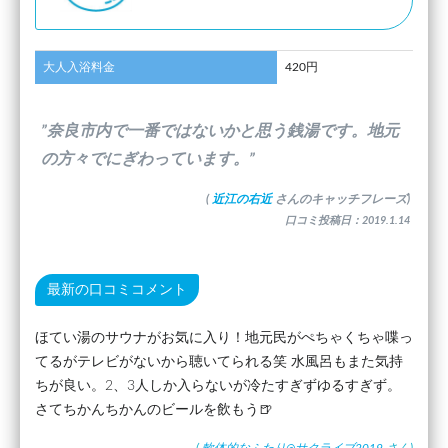
大人入浴料金
420円
”奈良市内で一番ではないかと思う銭湯です。地元
の方々でにぎわっています。”
(
近江の右近
さんのキャッチフレーズ)
口コミ投稿日：2019.1.14
最新の口コミコメント
ほてい湯のサウナがお気に入り！地元民がぺちゃくちゃ喋っ
てるがテレビがないから聴いてられる笑 水風呂もまた気持
ちが良い。2、3人しか入らないが冷たすぎずゆるすぎず。
さてちかんちかんのビールを飲もう🍺
(
軟体的なふたり@サクライブ2019
さん)