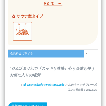
90℃ 〜
サウナ室タイプ
会員料金に準ずる
-
”ジム活＆サ活で『スッキリ爽快』心も身体も整う
お気に入りの場所”
(
ml_webmaster@s-renaissance.co.jp
さんのキャッチフレーズ)
口コミ投稿日：2021.8.20