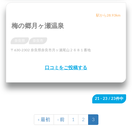
駅から28.93km
梅の郷月ヶ瀬温泉
奈良県
奈良市
〒630-2302 奈良県奈良市月ヶ瀬尾山２６８１番地
口コミをご投稿する
21 - 23
/ 23件中
« 最初
‹ 前
1
2
3