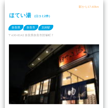
駅から17.60km
ほてい湯
（口コミ2件）
奈良県
奈良市
京終駅
〒630-8142 奈良県奈良市肘塚町７