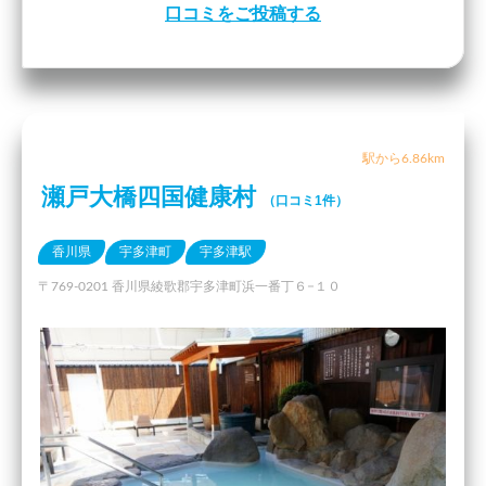
口コミをご投稿する
駅から6.86km
瀬戸大橋四国健康村
（口コミ1件）
香川県
宇多津町
宇多津駅
〒769-0201 香川県綾歌郡宇多津町浜一番丁６−１０