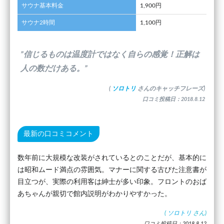
サウナ基本料金
1,900円
サウナ2時間
1,100円
”信じるものは温度計ではなく自らの感覚！正解は
人の数だけある。”
(
ソロトリ
さんのキャッチフレーズ)
口コミ投稿日：2018.8.12
最新の口コミコメント
数年前に大規模な改装がされているとのことだが、基本的に
は昭和ムード満点の雰囲気。マナーに関する古びた注意書が
目立つが、実際の利用客は紳士が多い印象。フロントのおば
あちゃんが親切で館内説明がわかりやすかった。
(
ソロトリ
さん)
口コミ投稿日：2018.8.12