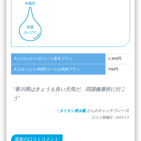
大人のんびり1日コース基本プラン
1,300円
大人ゆったり3時間コースお気軽プラン
700円
”香川県はきょうも良い天気だ、四国健康村に行こ
う”
(
タイタン潜水艦
さんのキャッチフレーズ)
口コミ投稿日：2019.5.9
最新の口コミコメント