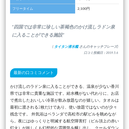
フリータイム
2,100円
”四国では非常に珍しい茶褐色のかけ流しラドン泉
に入ることができる施設”
(
タイタン潜水艦
さんのキャッチフレーズ)
口コミ投稿日：2019.5.6
最新の口コミコメント
かけ流しのラドン泉に入ることができる、温泉が少ない香川
県では非常に貴重な施設です。給水機がない代わりに、お店
で煮出したおいしい冷茶が飲み放題なのが嬉しい。タオルは
最初に渡される2枚だけであり、使い放題ではないのが少々
残念です。 外気浴はベランダで高松市の駅ビルを眺めなが
ら。夜にはゆっくりと明滅する航空障害灯（ビル頂上の赤い
灯火）が妖しくも幻想的な雰囲気を醸し出し、クールダウン