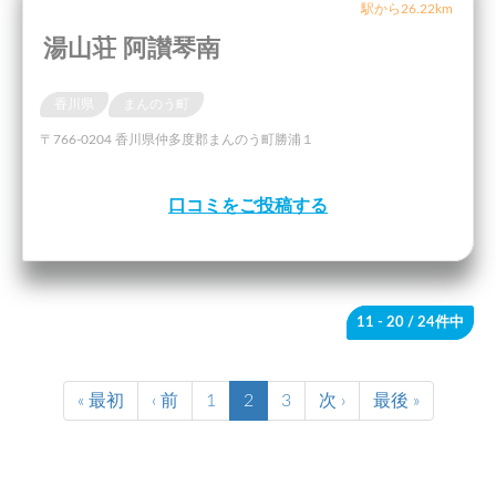
駅から26.22km
湯山荘 阿讃琴南
香川県
まんのう町
〒766-0204 香川県仲多度郡まんのう町勝浦１
口コミをご投稿する
11 - 20
/ 24件中
« 最初
‹ 前
1
2
3
次 ›
最後 »