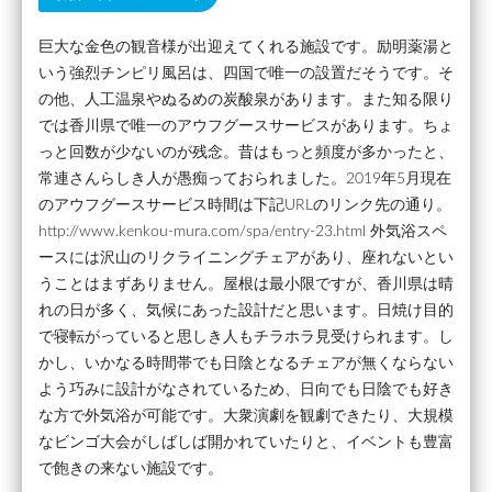
巨大な金色の観音様が出迎えてくれる施設です。励明薬湯と
いう強烈チンピリ風呂は、四国で唯一の設置だそうです。そ
の他、人工温泉やぬるめの炭酸泉があります。また知る限り
では香川県で唯一のアウフグースサービスがあります。ちょ
っと回数が少ないのが残念。昔はもっと頻度が多かったと、
常連さんらしき人が愚痴っておられました。2019年5月現在
のアウフグースサービス時間は下記URLのリンク先の通り。
http://www.kenkou-mura.com/spa/entry-23.html 外気浴スペ
ースには沢山のリクライニングチェアがあり、座れないとい
うことはまずありません。屋根は最小限ですが、香川県は晴
れの日が多く、気候にあった設計だと思います。日焼け目的
で寝転がっていると思しき人もチラホラ見受けられます。し
かし、いかなる時間帯でも日陰となるチェアが無くならない
よう巧みに設計がなされているため、日向でも日陰でも好き
な方で外気浴が可能です。大衆演劇を観劇できたり、大規模
なビンゴ大会がしばしば開かれていたりと、イベントも豊富
で飽きの来ない施設です。