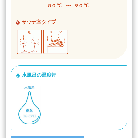
80℃ 〜 90℃
サウナ室タイプ
水風呂の温度帯