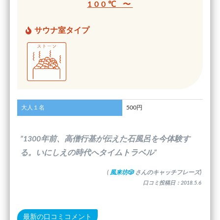
100℃ 〜
サウナ室タイプ
大人１名
500円
”1300年前、高僧行基が伝えた石風呂を今体験す
る。いにしえの時代へタイムトラベル”
(
風来坊🎲
さんのキャッチフレーズ)
口コミ投稿日：2018.5.6
最新の口コミコメント