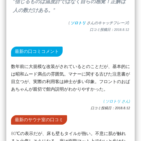
”信じるものは温度計ではなく自らの感覚！正解は
人の数だけある。”
(
ソロトリ
さんのキャッチフレーズ)
口コミ投稿日：2018.8.12
最新の口コミコメント
数年前に大規模な改装がされているとのことだが、基本的に
は昭和ムード満点の雰囲気。マナーに関する古びた注意書が
目立つが、実際の利用客は紳士が多い印象。フロントのおば
あちゃんが親切で館内説明がわかりやすかった。
(
ソロトリ
さん)
口コミ投稿日：2018.8.12
最新のサウナ室の口コミ
80℃の表示だが、床も壁もタイルが熱い。不意に肌が触れ