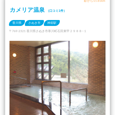
駅から15.81km
カメリア温泉
（口コミ1件）
香川県
さぬき市
神前駅
〒769-2321 香川県さぬき市寒川町石田東甲２９８８−１