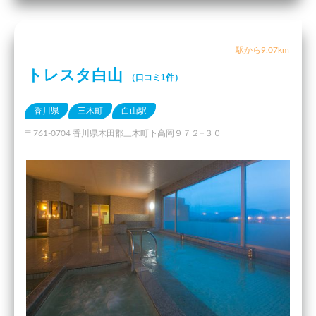
駅から9.07km
トレスタ白山
（口コミ1件）
香川県
三木町
白山駅
〒761-0704 香川県木田郡三木町下高岡９７２−３０