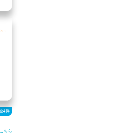
2km
全4件
こちら