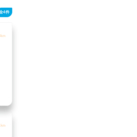
全4件
3km
1km