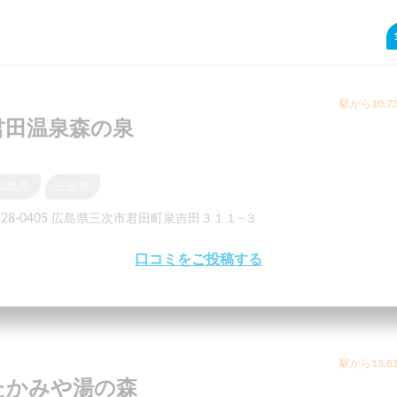
駅から10.7
君田温泉森の泉
広島県
三次市
728-0405 広島県三次市君田町泉吉田３１１−３
口コミをご投稿する
駅から15.8
たかみや湯の森