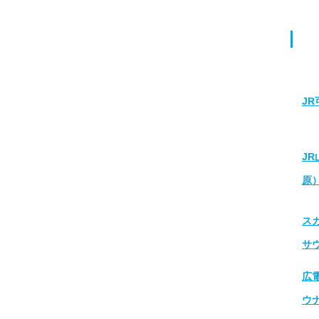
J
J
原
ス
サ
広
ウ