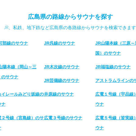
広島県の路線からサウナを探す
JR、私鉄、地下鉄など広島県の各路線からサウナを検索できます
R可部線のサウナ
JR呉線のサウナ
JR山陽本線（三原～
国）のサウナ
R山陽本線（岡山～三
JR木次線のサウナ
JR福塩線のサウナ
）のサウナ
JR芸備線のサウナ
アストラムラインの
カイレールみどり坂線の
井原線のサウナ
広電１号線（宇品線
ウナ
ウナ
電２号線（宮島線）のサ
広電３号線のサウナ
広電５号線（皆実線
ナ
ウナ