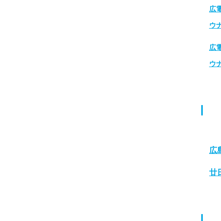
広
ウ
広
ウ
広
廿