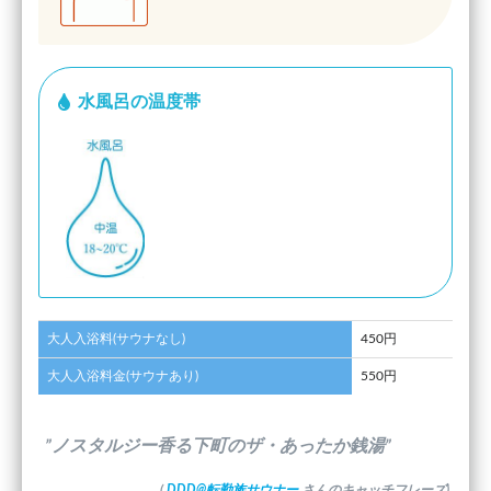
水風呂の温度帯
大人入浴料(サウナなし)
450円
大人入浴料金(サウナあり)
550円
”ノスタルジー香る下町のザ・あったか銭湯”
(
DDD@転勤族サウナー
さんのキャッチフレーズ)