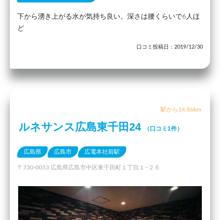
下から湧き上がる水が気持ち良い。深さは腰くらいで6人ほ
ど
口コミ投稿日：2019/12/30
駅から14.86km
ルネサンス広島東千田24
（口コミ1件）
広島県
広島市
広電本社前駅
〒730-0053 広島県広島市中区東千田町１丁目１−２６