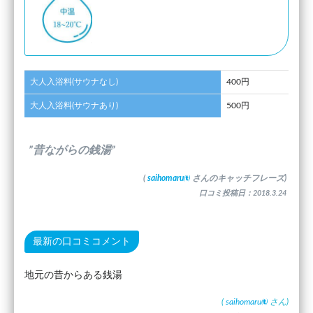
大人入浴料(サウナなし)
400円
大人入浴料(サウナあり)
500円
”昔ながらの銭湯”
(
saihomaru
さんのキャッチフレーズ)
口コミ投稿日：2018.3.24
最新の口コミコメント
地元の昔からある銭湯
(
saihomaru
さん)