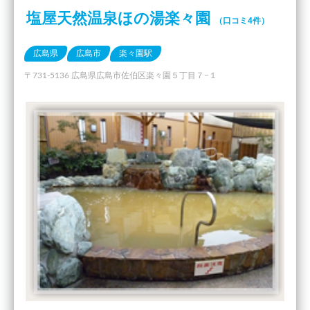
塩屋天然温泉ほの湯楽々園
（口コミ4件）
広島県
広島市
楽々園駅
〒731-5136 広島県広島市佐伯区楽々園５丁目７−１