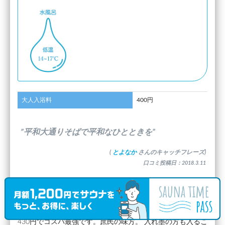
大人入浴料
400円
”平和大通りそばで平和なひとときを”
(
とよなか
さんのキャッチフレーズ)
口コミ投稿日：2018.3.11
最新の口コミコメント
430円でコスパ最強です。庶民の味方。 入れ墨の方も入るこ