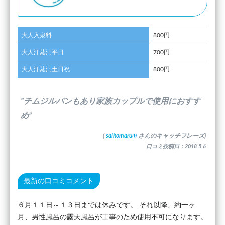
大人入泉料
800円
大人汗蒸洞平日
700円
大人汗蒸洞土日祝
800円
”チムジルバンもあり家族カップルで使用におすす
め”
(
saihomaru
さんのキャッチフレーズ)
口コミ投稿日：2018.5.6
最新の口コミコメント
６月１１日～１３日までは休みです。 それ以降、約一ヶ
月、男性風呂の露天風呂が工事のため使用不可になります。