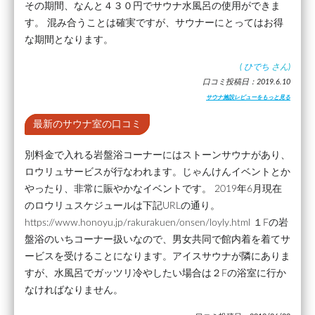
その期間、なんと４３０円でサウナ水風呂の使用ができま
す。 混み合うことは確実ですが、サウナーにとってはお得
な期間となります。
(
ひでち
さん)
口コミ投稿日：2019.6.10
サウナ施設レビューをもっと見る
最新のサウナ室の口コミ
別料金で入れる岩盤浴コーナーにはストーンサウナがあり、
ロウリュサービスが行なわれます。じゃんけんイベントとか
やったり、非常に賑やかなイベントです。 2019年6月現在
のロウリュスケジュールは下記URLの通り。
https://www.honoyu.jp/rakurakuen/onsen/loyly.html １Fの岩
盤浴のいちコーナー扱いなので、男女共同で館内着を着てサ
ービスを受けることになります。アイスサウナが隣にありま
すが、水風呂でガッツリ冷やしたい場合は２Fの浴室に行か
なければなりません。