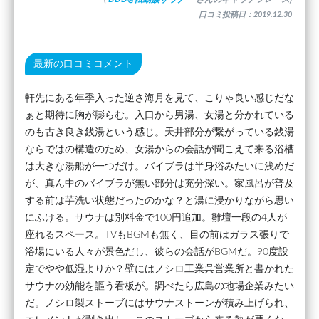
口コミ投稿日：2019.12.30
最新の口コミコメント
軒先にある年季入った逆さ海月を見て、こりゃ良い感じだな
ぁと期待に胸が膨らむ。入口から男湯、女湯と分かれている
のも古き良き銭湯という感じ。天井部分が繋がっている銭湯
ならではの構造のため、女湯からの会話が聞こえて来る浴槽
は大きな湯船が一つだけ。バイブラは半身浴みたいに浅めだ
が、真ん中のバイブラが無い部分は充分深い。家風呂が普及
する前は芋洗い状態だったのかな？と湯に浸かりながら思い
にふける。サウナは別料金で100円追加。雛壇一段の4人が
座れるスペース。TVもBGMも無く、目の前はガラス張りで
浴場にいる人々が景色だし、彼らの会話がBGMだ。90度設
定でやや低湿よりか？壁にはノシロ工業呉営業所と書かれた
サウナの効能を謳う看板が。調べたら広島の地場企業みたい
だ。ノシロ製ストーブにはサウナストーンが積み上げられ、