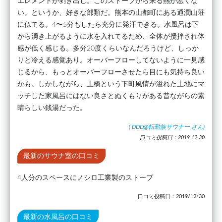
エレメントが剥き出し。このストーブから来る熱が悪くな
い。というか、好きな部類だ。熊本の山都町にある通潤山荘
に似てる。4〜5分もしたら充分に発汗できる。水風呂は下
から湧き上がるように水を入れてるため、全体が攪拌され体
感が低く感じる。多分20度くらいなんだろうけど、しっか
りと冷える感覚あり。オーバーフローしてないように一見感
じるから、もっとオーバーフローさせたら目にも気持ち良い
かも。しかしながら、土橋という下町風情が溢れた土地にマ
ッチした家風呂にはない良さとぬくもりがある昔ながらの素
晴らしい銭湯だった。
(
DDD@転勤族サウナー
さん)
口コミ投稿日：2019.12.30
最新のサウナ室の口コミ
4人分のスペースにノシロ工業製のストーブ
口コミ投稿日：2019/12/30
最新の水風呂の口コミ