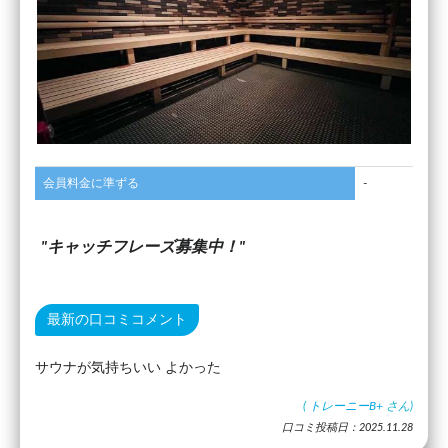
会員料金に準ずる
-
キャッチフレーズ募集中！
最新の口コミコメント
サウナが気持ちいい よかった
(
トレーニーB+
さん)
口コミ投稿日：2025.11.28