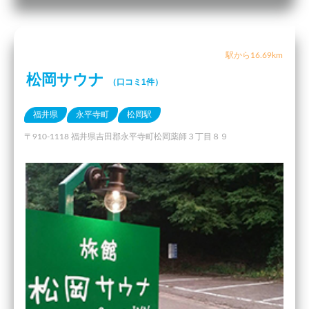
駅から16.69km
松岡サウナ
（口コミ1件）
福井県
永平寺町
松岡駅
〒910-1118 福井県吉田郡永平寺町松岡薬師３丁目８９