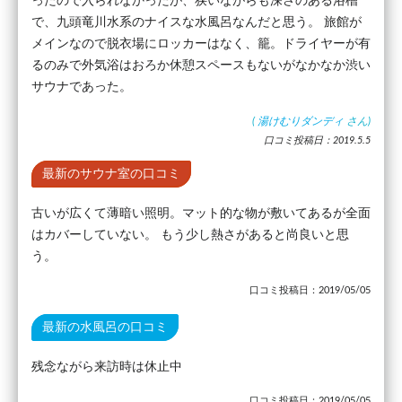
ったので入られなかったが、狭いながらも深さのある浴槽
で、九頭竜川水系のナイスな水風呂なんだと思う。 旅館が
メインなので脱衣場にロッカーはなく、籠。ドライヤーが有
るのみで外気浴はおろか休憩スペースもないがなかなか渋い
サウナであった。
(
湯けむりダンディ
さん)
口コミ投稿日：2019.5.5
最新のサウナ室の口コミ
古いが広くて薄暗い照明。マット的な物が敷いてあるが全面
はカバーしていない。 もう少し熱さがあると尚良いと思
う。
口コミ投稿日：2019/05/05
最新の水風呂の口コミ
残念ながら来訪時は休止中
口コミ投稿日：2019/05/05