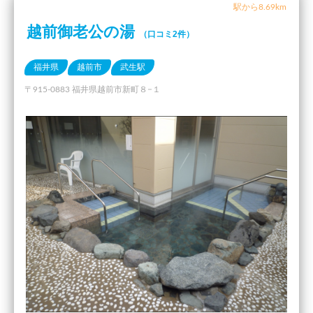
駅から8.69km
越前御老公の湯
（口コミ2件）
福井県
越前市
武生駅
〒915-0883 福井県越前市新町８−１