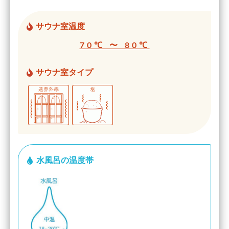
サウナ室温度
70℃ 〜 80℃
サウナ室タイプ
水風呂の温度帯