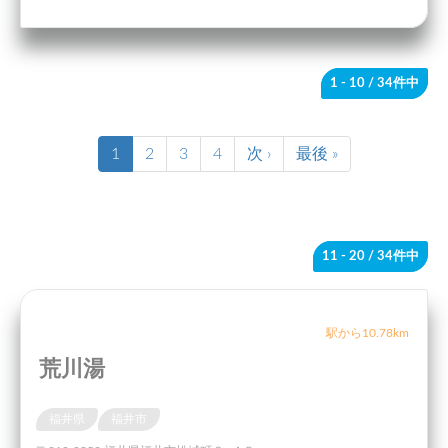
1 - 10
/ 34件中
1
2
3
4
次 ›
最後 »
11 - 20
/ 34件中
駅から10.78km
荒川湯
福井県
福井市