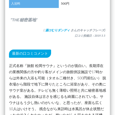
入浴料
500円
”THE秘密基地”
(
湯けむりダンディ
さんのキャッチフレーズ)
口コミ投稿日：2019.5.5
最新の口コミコメント
正式名称『旅館 松岡サウナ』というのが面白い。長期滞在
の業務関係の方や釣り客がメインの旅館併設施設で17時か
らは外来の入浴も可能（タオル二種付き、500円前払い） 脱
衣場から階段で地下に降りたところに浴室があり、その奥に
サウナ室がある。テレビも無く薄暗い照明と共に秘密基地感
がある。 施設自体は古さを感じるも綺麗にされている。サ
ウナはもう少し熱いのがいいな、と思ったが、座面も広く
10人はいけそう。 残念ながら来訪時は水風呂が休止状態だ