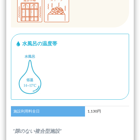
水風呂の温度帯
施設利用料全日
1,130円
”隙のない複合型施設”