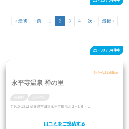
11 - 20
/ 34件中
« 最初
‹ 前
1
2
3
4
次 ›
最後 »
21 - 30
/ 34件中
駅から21.68km
永平寺温泉 禅の里
福井県
永平寺町
〒910-1312 福井県吉田郡永平寺町清水２−１６－１
口コミをご投稿する