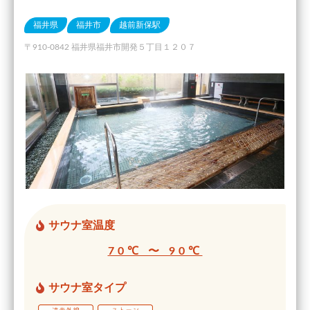
福井県
福井市
越前新保駅
〒910-0842 福井県福井市開発５丁目１２０７
サウナ室温度
70℃ 〜 90℃
サウナ室タイプ