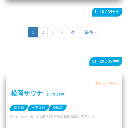
1 - 10
/ 35件中
1
2
3
4
次 ›
最後 »
11 - 20
/ 35件中
駅から8.14km
松岡サウナ
（口コミ1件）
福井県
永平寺町
松岡駅
〒910-1118 福井県吉田郡永平寺町松岡薬師３丁目８９