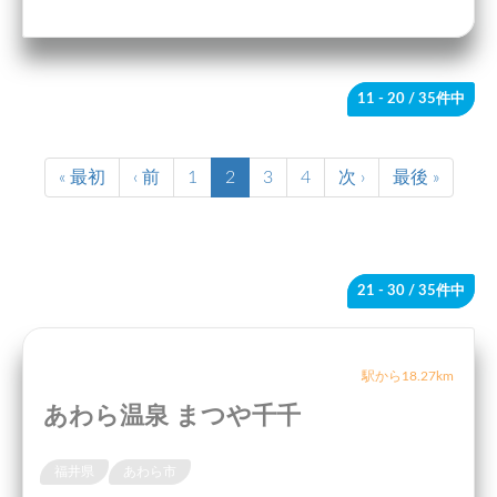
11 - 20
/ 35件中
« 最初
‹ 前
1
2
3
4
次 ›
最後 »
21 - 30
/ 35件中
駅から18.27km
あわら温泉 まつや千千
福井県
あわら市