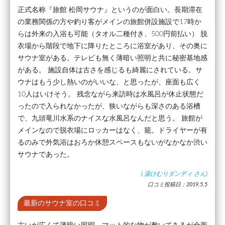
正式名称『旅館 松岡サウナ』というのが面白い。長期滞在
の業務関係の方や釣り客がメインの旅館併設施設で17時か
らは外来の入浴も可能（タオル二種付き、500円前払い） 脱
衣場から階段で地下に降りたところに浴室があり、その奥に
サウナ室がある。テレビも無く薄暗い照明と共に秘密基地感
がある。 施設自体は古さを感じるも綺麗にされている。サ
ウナはもう少し熱いのがいいな、と思ったが、座面も広く
10人はいけそう。 残念ながら来訪時は水風呂が休止状態だ
ったので入られなかったが、狭いながらも深さのある浴槽
で、九頭竜川水系のナイスな水風呂なんだと思う。 旅館が
メインなので脱衣場にロッカーはなく、籠。ドライヤーが有
るのみで外気浴はおろか休憩スペースもないがなかなか渋い
サウナであった。
(
湯けむりダンディ
さん)
口コミ投稿日：2019.5.5
最新のサウナ室の口コミ