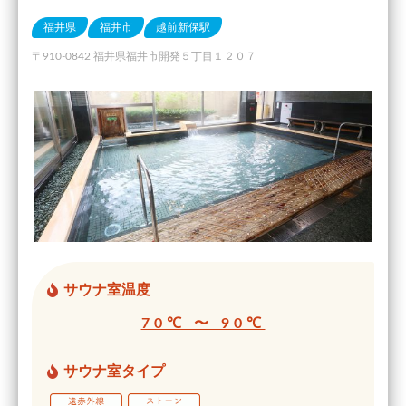
福井県
福井市
越前新保駅
〒910-0842 福井県福井市開発５丁目１２０７
サウナ室温度
70℃ 〜 90℃
サウナ室タイプ