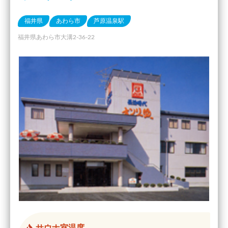
福井県
あわら市
芦原温泉駅
福井県あわら市大溝2-36-22
サウナ室温度