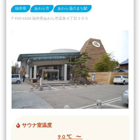
福井県
あわら市
あわら湯のまち駅
〒910-4104 福井県あわら市温泉４丁目３０５
サウナ室温度
90℃ 〜