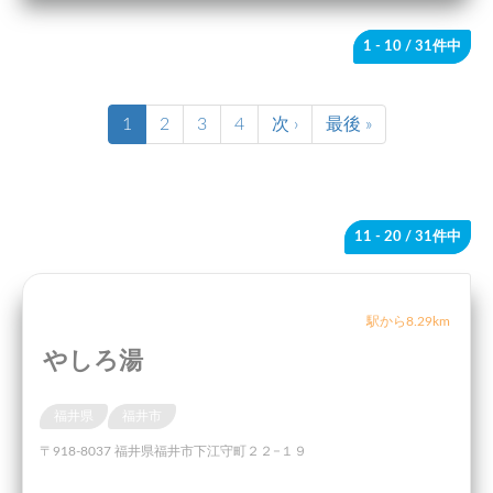
1 - 10
/ 31件中
1
2
3
4
次 ›
最後 »
11 - 20
/ 31件中
駅から8.29km
やしろ湯
福井県
福井市
〒918-8037 福井県福井市下江守町２２−１９