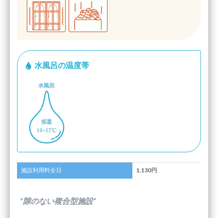
水風呂の温度帯
施設利用料全日
1,130円
”隙のない複合型施設”