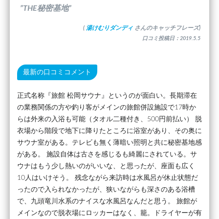
”THE秘密基地”
(
湯けむりダンディ
さんのキャッチフレーズ)
口コミ投稿日：2019.5.5
最新の口コミコメント
正式名称『旅館 松岡サウナ』というのが面白い。長期滞在
の業務関係の方や釣り客がメインの旅館併設施設で17時か
らは外来の入浴も可能（タオル二種付き、500円前払い） 脱
衣場から階段で地下に降りたところに浴室があり、その奥に
サウナ室がある。テレビも無く薄暗い照明と共に秘密基地感
がある。 施設自体は古さを感じるも綺麗にされている。サ
ウナはもう少し熱いのがいいな、と思ったが、座面も広く
10人はいけそう。 残念ながら来訪時は水風呂が休止状態だ
ったので入られなかったが、狭いながらも深さのある浴槽
で、九頭竜川水系のナイスな水風呂なんだと思う。 旅館が
メインなので脱衣場にロッカーはなく、籠。ドライヤーが有