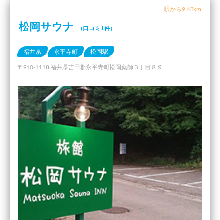
駅から9.43km
松岡サウナ
（口コミ1件）
福井県
永平寺町
松岡駅
〒910-1118 福井県吉田郡永平寺町松岡薬師３丁目８９