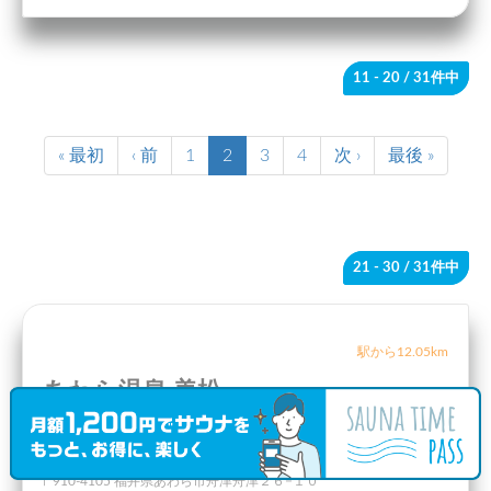
11 - 20
/ 31件中
« 最初
‹ 前
1
2
3
4
次 ›
最後 »
21 - 30
/ 31件中
駅から12.05km
あわら温泉 美松
福井県
あわら市
〒910-4105 福井県あわら市舟津舟津２６−１０